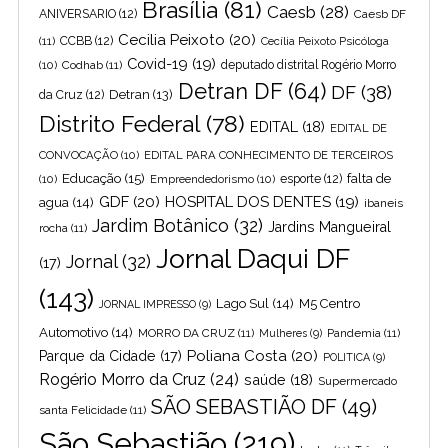
Brasília
(81)
Caesb
(28)
ANIVERSARIO
(12)
Caesb DF
Cecilia Peixoto
(20)
(11)
CCBB
(12)
Cecília Peixoto Psicóloga
Covid-19
(19)
(10)
Codhab
(11)
deputado distrital Rogério Morro
Detran DF
(64)
DF
(38)
Detran
(13)
da Cruz
(12)
Distrito Federal
(78)
EDITAL
(18)
EDITAL DE
CONVOCAÇÃO
(10)
EDITAL PARA CONHECIMENTO DE TERCEIROS
Educação
(15)
falta de
(10)
Empreendedorismo
(10)
esporte
(12)
GDF
(20)
HOSPITAL DOS DENTES
(19)
agua
(14)
ibaneis
Jardim Botânico
(32)
Jardins Mangueiral
rocha
(11)
Jornal Daqui DF
Jornal
(32)
(17)
(143)
Lago Sul
(14)
M5 Centro
JORNAL IMPRESSO
(9)
Automotivo
(14)
MORRO DA CRUZ
(11)
Pandemia
(11)
Mulheres
(9)
Poliana Costa
(20)
Parque da Cidade
(17)
POLITICA
(9)
Rogério Morro da Cruz
(24)
saúde
(18)
Supermercado
SÃO SEBASTIÃO DF
(49)
santa Felicidade
(11)
São Sebastião
(219)