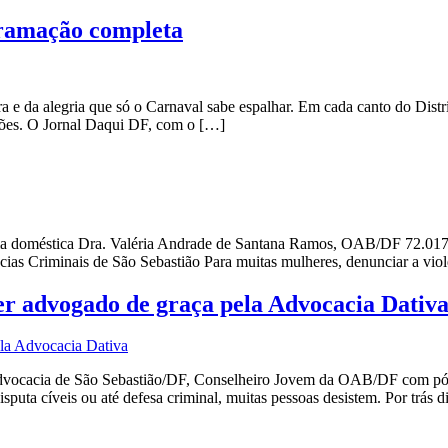
gramação completa
a e da alegria que só o Carnaval sabe espalhar. Em cada canto do Distri
rações. O Jornal Daqui DF, com o […]
ncia doméstica Dra. Valéria Andrade de Santana Ramos, OAB/DF 72.017 
as Criminais de São Sebastião Para muitas mulheres, denunciar a viol
er advogado de graça pela Advocacia Dativ
dvocacia de São Sebastião/DF, Conselheiro Jovem da OAB/DF com pós
puta cíveis ou até defesa criminal, muitas pessoas desistem. Por trás d