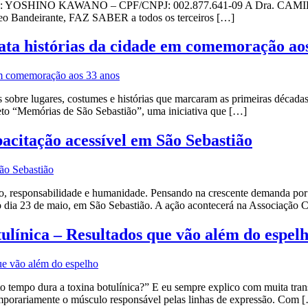
YOSHINO KAWANO – CPF/CNPJ: 002.877.641-09 A Dra. CAMIL
cleo Bandeirante, FAZ SABER a todos os terceiros […]
ata histórias da cidade em comemoração ao
s sobre lugares, costumes e histórias que marcaram as primeiras décad
jeto “Memórias de São Sebastião”, uma iniciativa que […]
acitação acessível em São Sebastião
o, responsabilidade e humanidade. Pensando na crescente demanda por p
o dia 23 de maio, em São Sebastião. A ação acontecerá na Associação 
ica – Resultados que vão além do espel
 tempo dura a toxina botulínica?” E eu sempre explico com muita trans
emporariamente o músculo responsável pelas linhas de expressão. Com 