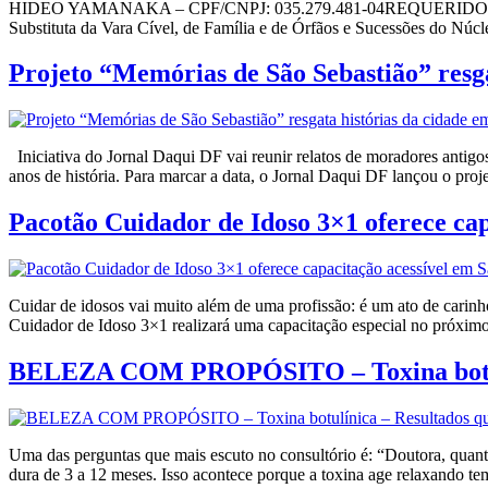
HIDEO YAMANAKA – CPF/CNPJ: 035.279.481-04REQUERIDO: 
Substituta da Vara Cível, de Família e de Órfãos e Sucessões do Nú
Projeto “Memórias de São Sebastião” resg
Iniciativa do Jornal Daqui DF vai reunir relatos de moradores antigo
anos de história. Para marcar a data, o Jornal Daqui DF lançou o pro
Pacotão Cuidador de Idoso 3×1 oferece cap
Cuidar de idosos vai muito além de uma profissão: é um ato de carinh
Cuidador de Idoso 3×1 realizará uma capacitação especial no próxim
BELEZA COM PROPÓSITO – Toxina botulín
Uma das perguntas que mais escuto no consultório é: “Doutora, quanto
dura de 3 a 12 meses. Isso acontece porque a toxina age relaxando t