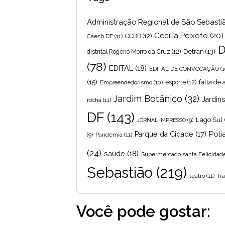
Administração Regional de São Sebasti
Cecilia Peixoto
(20)
Caesb DF
(11)
CCBB
(12)
D
Detran
(13)
distrital Rogério Morro da Cruz
(12)
(78)
EDITAL
(18)
EDITAL DE CONVOCAÇÃO
(1
(15)
falta de
Empreendedorismo
(10)
esporte
(12)
Jardim Botânico
(32)
Jardin
rocha
(11)
DF
(143)
Lago Sul
JORNAL IMPRESSO
(9)
Poli
Parque da Cidade
(17)
Pandemia
(11)
(9)
(24)
saúde
(18)
Supermercado santa Felicidad
Sebastião
(219)
teatro
(11)
Trâ
Você pode gostar: