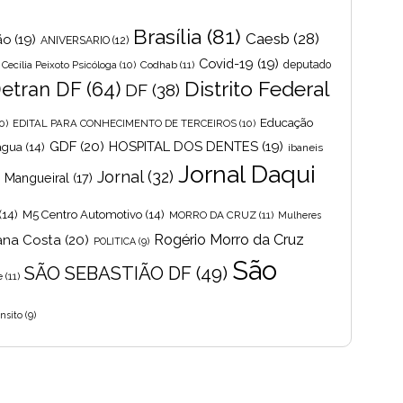
Brasília
(81)
Caesb
(28)
ão
(19)
ANIVERSARIO
(12)
Covid-19
(19)
Cecília Peixoto Psicóloga
(10)
Codhab
(11)
deputado
Distrito Federal
etran DF
(64)
DF
(38)
Educação
0)
EDITAL PARA CONHECIMENTO DE TERCEIROS
(10)
GDF
(20)
HOSPITAL DOS DENTES
(19)
 agua
(14)
ibaneis
Jornal Daqui
Jornal
(32)
s Mangueiral
(17)
(14)
M5 Centro Automotivo
(14)
MORRO DA CRUZ
(11)
Mulheres
Rogério Morro da Cruz
ana Costa
(20)
POLITICA
(9)
São
SÃO SEBASTIÃO DF
(49)
e
(11)
nsito
(9)