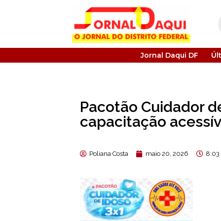
Jornal Daqui DF
Úl
Pacotão Cuidador de
capacitação acessí
Poliana Costa
maio 20, 2026
8:03