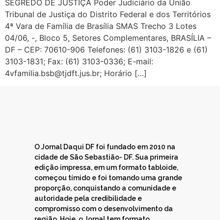
SEGREDO DE JUSTIÇA Poder Judiciário da União
Tribunal de Justiça do Distrito Federal e dos Territórios
4ª Vara de Família de Brasília SMAS Trecho 3 Lotes
04/06, -, Bloco 5, Setores Complementares, BRASÍLIA –
DF – CEP: 70610-906 Telefones: (61) 3103-1826 e (61)
3103-1831; Fax: (61) 3103-0336; E-mail:
4vfamilia.bsb@tjdft.jus.br; Horário […]
O Jornal Daqui DF foi fundado em 2010 na
cidade de São Sebastião- DF. Sua primeira
edição impressa, em um formato tabloide,
começou tímido e foi tomando uma grande
proporção, conquistando a comunidade e
autoridade pela credibilidade e
compromisso com o desenvolvimento da
região. Hoje, o Jornal tem formato