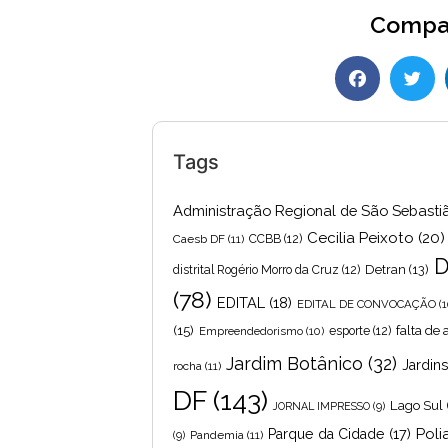
Compar
Tags
Administração Regional de São Sebasti
Cecilia Peixoto
(20)
Caesb DF
(11)
CCBB
(12)
D
Detran
(13)
distrital Rogério Morro da Cruz
(12)
(78)
EDITAL
(18)
EDITAL DE CONVOCAÇÃO
(1
(15)
falta de
Empreendedorismo
(10)
esporte
(12)
Jardim Botânico
(32)
Jardin
rocha
(11)
DF
(143)
Lago Sul
JORNAL IMPRESSO
(9)
Poli
Parque da Cidade
(17)
Pandemia
(11)
(9)