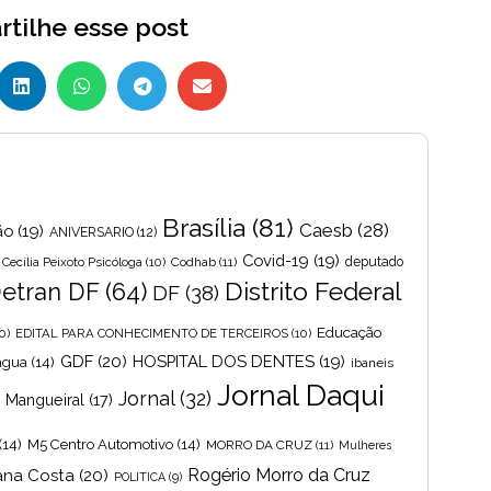
tilhe esse post
Brasília
(81)
Caesb
(28)
ão
(19)
ANIVERSARIO
(12)
Covid-19
(19)
Cecília Peixoto Psicóloga
(10)
Codhab
(11)
deputado
Distrito Federal
etran DF
(64)
DF
(38)
Educação
0)
EDITAL PARA CONHECIMENTO DE TERCEIROS
(10)
GDF
(20)
HOSPITAL DOS DENTES
(19)
 agua
(14)
ibaneis
Jornal Daqui
Jornal
(32)
s Mangueiral
(17)
(14)
M5 Centro Automotivo
(14)
MORRO DA CRUZ
(11)
Mulheres
Rogério Morro da Cruz
ana Costa
(20)
POLITICA
(9)