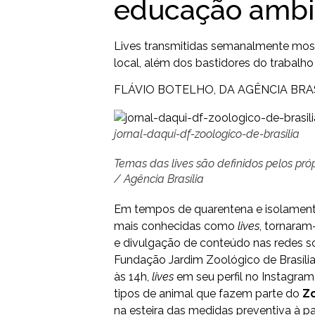
educação ambi
Lives transmitidas semanalmente most
local, além dos bastidores do trabalho
FLÁVIO BOTELHO, DA AGÊNCIA BRA
jornal-daqui-df-zoologico-de-brasilia
Temas das
lives
são definidos pelos próp
/ Agência Brasília
Em tempos de quarentena e isolamento
mais conhecidas como
lives
, tornaram
e divulgação de conteúdo nas redes 
Fundação Jardim Zoológico de Brasília 
às 14h,
lives
em seu perfil no Instagram
tipos de animal que fazem parte do
Z
na esteira das medidas preventiva à 