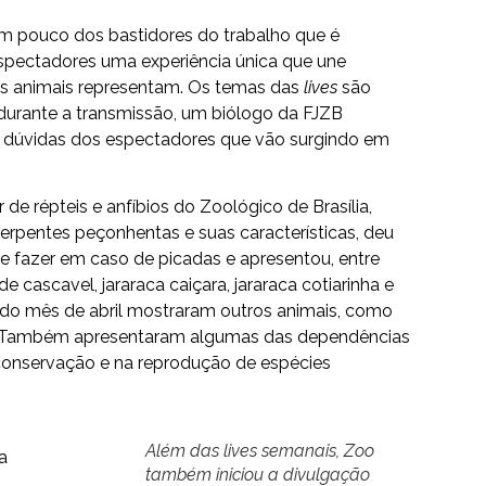
um pouco dos bastidores do trabalho que é
 espectadores uma experiência única que une
os animais representam. Os temas das
lives
são
 durante a transmissão, um biólogo da FJZB
s dúvidas dos espectadores que vão surgindo em
r de répteis e anfíbios do Zoológico de Brasília,
erpentes peçonhentas e suas características, deu
ue fazer em caso de picadas e apresentou, entre
e cascavel, jararaca caiçara, jararaca cotiarinha e
go do mês de abril mostraram outros animais, como
nha. Também apresentaram algumas das dependências
conservação e na reprodução de espécies
Além das lives semanais, Zoo
também iniciou a divulgação