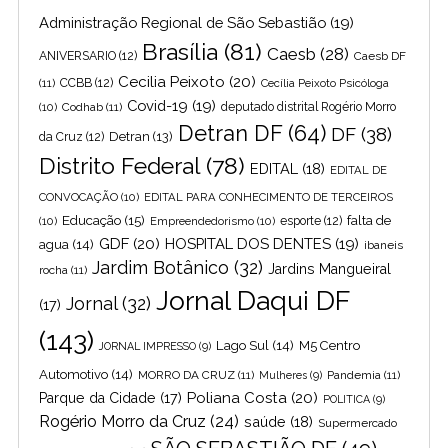
Administração Regional de São Sebastião
(19)
Brasília
(81)
Caesb
(28)
ANIVERSARIO
(12)
Caesb DF
Cecilia Peixoto
(20)
(11)
CCBB
(12)
Cecília Peixoto Psicóloga
Covid-19
(19)
(10)
Codhab
(11)
deputado distrital Rogério Morro
Detran DF
(64)
DF
(38)
Detran
(13)
da Cruz
(12)
Distrito Federal
(78)
EDITAL
(18)
EDITAL DE
CONVOCAÇÃO
(10)
EDITAL PARA CONHECIMENTO DE TERCEIROS
Educação
(15)
falta de
(10)
Empreendedorismo
(10)
esporte
(12)
GDF
(20)
HOSPITAL DOS DENTES
(19)
agua
(14)
ibaneis
Jardim Botânico
(32)
Jardins Mangueiral
rocha
(11)
Jornal Daqui DF
Jornal
(32)
(17)
(143)
Lago Sul
(14)
M5 Centro
JORNAL IMPRESSO
(9)
Automotivo
(14)
MORRO DA CRUZ
(11)
Pandemia
(11)
Mulheres
(9)
Poliana Costa
(20)
Parque da Cidade
(17)
POLITICA
(9)
Rogério Morro da Cruz
(24)
saúde
(18)
Supermercado