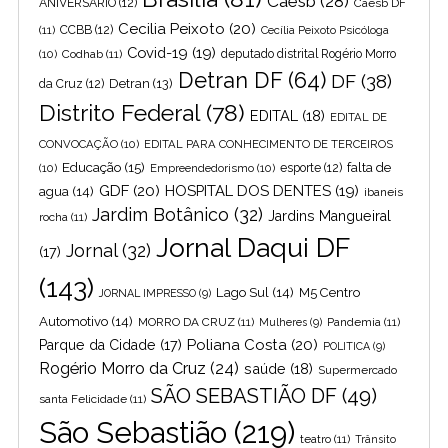
Caesb
(28)
ANIVERSARIO
(12)
Caesb DF
Cecilia Peixoto
(20)
(11)
CCBB
(12)
Cecília Peixoto Psicóloga
Covid-19
(19)
(10)
Codhab
(11)
deputado distrital Rogério Morro
Detran DF
(64)
DF
(38)
Detran
(13)
da Cruz
(12)
Distrito Federal
(78)
EDITAL
(18)
EDITAL DE
CONVOCAÇÃO
(10)
EDITAL PARA CONHECIMENTO DE TERCEIROS
Educação
(15)
falta de
(10)
Empreendedorismo
(10)
esporte
(12)
GDF
(20)
HOSPITAL DOS DENTES
(19)
agua
(14)
ibaneis
Jardim Botânico
(32)
Jardins Mangueiral
rocha
(11)
Jornal Daqui DF
Jornal
(32)
(17)
(143)
Lago Sul
(14)
M5 Centro
JORNAL IMPRESSO
(9)
Automotivo
(14)
MORRO DA CRUZ
(11)
Pandemia
(11)
Mulheres
(9)
Poliana Costa
(20)
Parque da Cidade
(17)
POLITICA
(9)
Rogério Morro da Cruz
(24)
saúde
(18)
Supermercado
SÃO SEBASTIÃO DF
(49)
santa Felicidade
(11)
São Sebastião
(219)
teatro
(11)
Trânsito