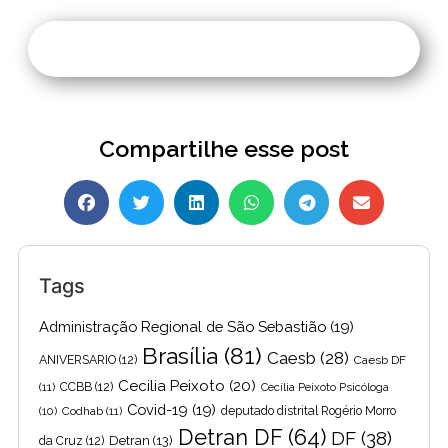
Compartilhe esse post
Tags
Administração Regional de São Sebastião
(19)
Brasília
(81)
Caesb
(28)
ANIVERSARIO
(12)
Caesb DF
Cecilia Peixoto
(20)
(11)
CCBB
(12)
Cecília Peixoto Psicóloga
Covid-19
(19)
(10)
Codhab
(11)
deputado distrital Rogério Morro
Detran DF
(64)
DF
(38)
Detran
(13)
da Cruz
(12)