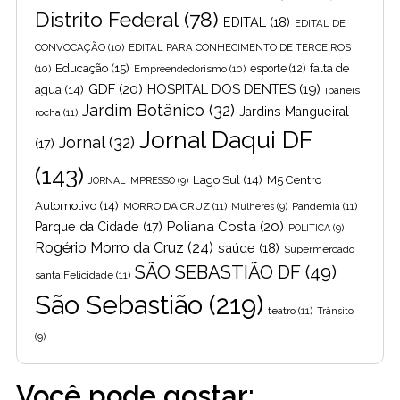
Distrito Federal
(78)
EDITAL
(18)
EDITAL DE
CONVOCAÇÃO
(10)
EDITAL PARA CONHECIMENTO DE TERCEIROS
Educação
(15)
falta de
(10)
Empreendedorismo
(10)
esporte
(12)
GDF
(20)
HOSPITAL DOS DENTES
(19)
agua
(14)
ibaneis
Jardim Botânico
(32)
Jardins Mangueiral
rocha
(11)
Jornal Daqui DF
Jornal
(32)
(17)
(143)
Lago Sul
(14)
M5 Centro
JORNAL IMPRESSO
(9)
Automotivo
(14)
MORRO DA CRUZ
(11)
Pandemia
(11)
Mulheres
(9)
Poliana Costa
(20)
Parque da Cidade
(17)
POLITICA
(9)
Rogério Morro da Cruz
(24)
saúde
(18)
Supermercado
SÃO SEBASTIÃO DF
(49)
santa Felicidade
(11)
São Sebastião
(219)
teatro
(11)
Trânsito
(9)
Você pode gostar: