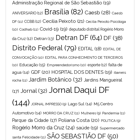
Administração Regional de São Sebastião
(19)
Brasília
(82)
Caesb
(28)
ANIVERSARIO
(12)
Caesb
Cecilia Peixoto
(21)
DF
(11)
CCBB
(12)
Cecília Peixoto Psicóloga
Covid-19
(19)
(10)
Codhab
(11)
deputado distrital Rogério Morro
Detran DF
(64)
DF
(38)
Detran
(13)
da Cruz
(12)
Distrito Federal
(79)
EDITAL
(18)
EDITAL DE
CONVOCAÇÃO
(10)
EDITAL PARA CONHECIMENTO DE TERCEIROS
Educação
(15)
falta de
(10)
Empreendedorismo
(10)
esporte
(12)
GDF
(20)
HOSPITAL DOS DENTES
(19)
agua
(14)
ibaneis
Jardim Botânico
(32)
Jardins Mangueiral
rocha
(11)
Jornal Daqui DF
Jornal
(32)
(17)
(144)
Lago Sul
(14)
M5 Centro
JORNAL IMPRESSO
(9)
Automotivo
(14)
MORRO DA CRUZ
(11)
Pandemia
(11)
Mulheres
(9)
Poliana Costa
(20)
Parque da Cidade
(17)
POLITICA
(9)
Rogério Morro da Cruz
(24)
saúde
(19)
Supermercado
SÃO SEBASTIÃO DF
(50)
santa Felicidade
(11)