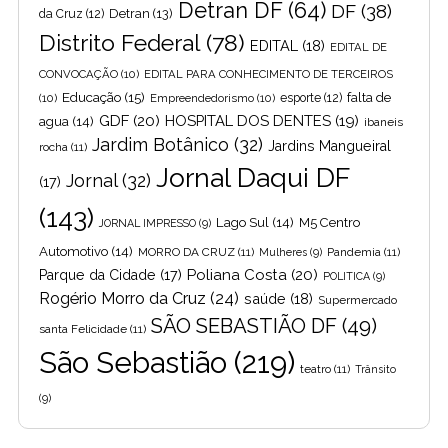
Detran DF
(64)
DF
(38)
Detran
(13)
da Cruz
(12)
Distrito Federal
(78)
EDITAL
(18)
EDITAL DE
CONVOCAÇÃO
(10)
EDITAL PARA CONHECIMENTO DE TERCEIROS
Educação
(15)
falta de
(10)
Empreendedorismo
(10)
esporte
(12)
GDF
(20)
HOSPITAL DOS DENTES
(19)
agua
(14)
ibaneis
Jardim Botânico
(32)
Jardins Mangueiral
rocha
(11)
Jornal Daqui DF
Jornal
(32)
(17)
(143)
Lago Sul
(14)
M5 Centro
JORNAL IMPRESSO
(9)
Automotivo
(14)
MORRO DA CRUZ
(11)
Pandemia
(11)
Mulheres
(9)
Poliana Costa
(20)
Parque da Cidade
(17)
POLITICA
(9)
Rogério Morro da Cruz
(24)
saúde
(18)
Supermercado
SÃO SEBASTIÃO DF
(49)
santa Felicidade
(11)
São Sebastião
(219)
teatro
(11)
Trânsito
(9)