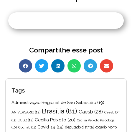
Compartilhe esse post
Tags
Administração Regional de São Sebastião
(19)
Brasília
(81)
Caesb
(28)
ANIVERSARIO
(12)
Caesb DF
Cecilia Peixoto
(20)
(11)
CCBB
(12)
Cecília Peixoto Psicóloga
Covid-19
(19)
(10)
Codhab
(11)
deputado distrital Rogério Morro