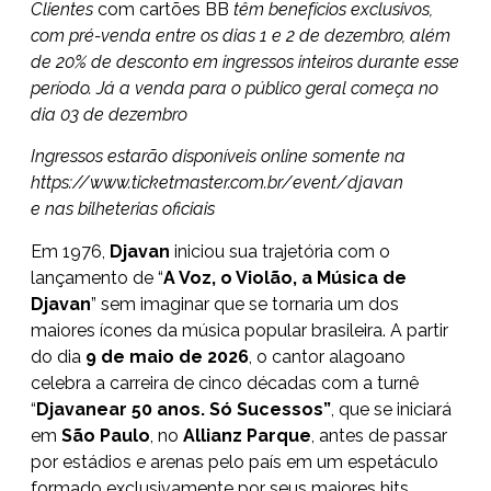
Clientes
com cartões BB
têm benefícios exclusivos,
com pré-venda entre os dias 1 e 2 de dezembro, além
de 20% de desconto em ingressos inteiros durante esse
período. Já a venda para o público geral começa no
dia 03 de dezembro
Ingressos estarão disponíveis online somente na
https://www.ticketmaster.com.br/event/djavan
e nas bilheterias oficiais
Em 1976,
Djavan
iniciou sua trajetória com o
lançamento de “
A Voz, o Violão, a Música de
Djavan
” sem imaginar que se tornaria um dos
maiores ícones da música popular brasileira. A partir
do dia
9 de maio de 2026
, o cantor alagoano
celebra a carreira de cinco décadas com a turnê
“
Djavanear 50 anos. Só Sucessos”
, que se iniciará
em
São Paulo
, no
Allianz Parque
, antes de passar
por estádios e arenas pelo país em um espetáculo
formado exclusivamente por seus maiores hits.