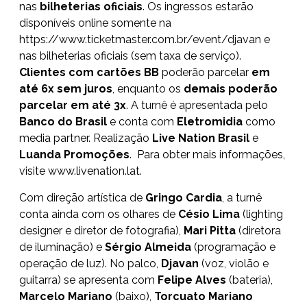
nas
bilheterias oficiais
. Os ingressos estarão
disponíveis online somente na
https://www.ticketmaster.com.br/event/djavan
e
nas bilheterias oficiais (sem taxa de serviço).
Clientes com cartões BB
poderão parcelar
em
até 6x sem juros
, enquanto os
demais poderão
parcelar em até 3x
. A turnê é apresentada pelo
Banco do Brasil
e conta com
Eletromidia
como
media partner. Realização
Live Nation Brasil
e
Luanda Promoções
. Para obter mais informações,
visite
www.livenation.lat
.
Com direção artística de
Gringo Cardia
, a turnê
conta ainda com os olhares de
Césio Lima
(lighting
designer e diretor de fotografia),
Mari Pitta
(diretora
de iluminação) e
Sérgio Almeida
(programação e
operação de luz). No palco,
Djavan
(voz, violão e
guitarra) se apresenta com
Felipe Alves
(bateria),
Marcelo Mariano
(baixo),
Torcuato Mariano