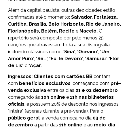
Além da capital paulista, outras dez cidades estão
confirmadas até o momento:
Salvador, Fortaleza,
Curitiba, Brasília, Belo Horizonte, Rio de Janeiro,
Florianópolis, Belém, Recife
e
Maceió.
O
repertório será composto por pelo menos 25
canções que atravessam toda a sua discografia,
incluindo clássicos como “
Sina
”, “
Oceano
”, “
Um
Amor Puro
”, “
Se…
”, “
Eu Te Devoro
”, “
Samurai
”, “
Flor
de Lis
” e “
Açaí
”.
Ingressos: Clientes com cartões BB
contam
com
benefícios exclusivos
, começando com
pré-
venda exclusiva
entre os dias
01 e 02 dezembro
,
começando às
10h online
e
11h nas bilheterias
oficiais
, e possuem 20% de desconto nos ingressos
“inteira” (apenas durante a pré-venda). Para o
público geral
, a venda começa no dia
03 de
dezembro
a partir das
11h online
e ao
meio-dia