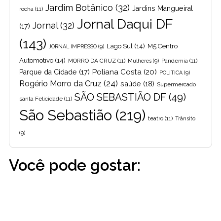
Jardim Botânico
(32)
Jardins Mangueiral
rocha
(11)
Jornal Daqui DF
Jornal
(32)
(17)
(143)
Lago Sul
(14)
M5 Centro
JORNAL IMPRESSO
(9)
Automotivo
(14)
MORRO DA CRUZ
(11)
Pandemia
(11)
Mulheres
(9)
Poliana Costa
(20)
Parque da Cidade
(17)
POLITICA
(9)
Rogério Morro da Cruz
(24)
saúde
(18)
Supermercado
SÃO SEBASTIÃO DF
(49)
santa Felicidade
(11)
São Sebastião
(219)
teatro
(11)
Trânsito
(9)
Você pode gostar: