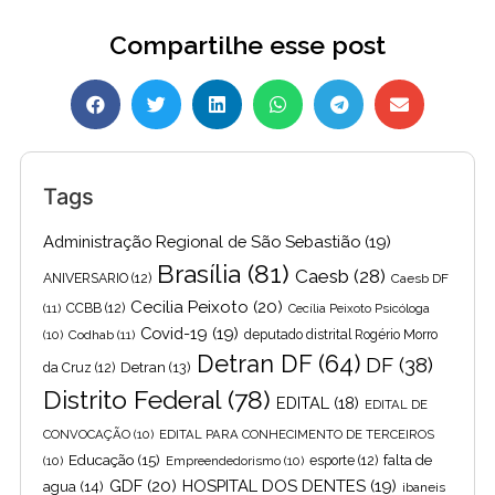
Compartilhe esse post
Tags
Administração Regional de São Sebastião
(19)
Brasília
(81)
Caesb
(28)
ANIVERSARIO
(12)
Caesb DF
Cecilia Peixoto
(20)
(11)
CCBB
(12)
Cecília Peixoto Psicóloga
Covid-19
(19)
(10)
Codhab
(11)
deputado distrital Rogério Morro
Detran DF
(64)
DF
(38)
Detran
(13)
da Cruz
(12)
Distrito Federal
(78)
EDITAL
(18)
EDITAL DE
CONVOCAÇÃO
(10)
EDITAL PARA CONHECIMENTO DE TERCEIROS
Educação
(15)
falta de
(10)
Empreendedorismo
(10)
esporte
(12)
GDF
(20)
HOSPITAL DOS DENTES
(19)
agua
(14)
ibaneis