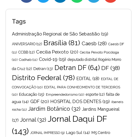
Tags
Administração Regional de São Sebastião
(19)
Brasília
(81)
Caesb
(28)
ANIVERSARIO
(12)
Caesb DF
Cecilia Peixoto
(20)
(11)
CCBB
(12)
Cecília Peixoto Psicóloga
Covid-19
(19)
(10)
Codhab
(11)
deputado distrital Rogério Morro
Detran DF
(64)
DF
(38)
Detran
(13)
da Cruz
(12)
Distrito Federal
(78)
EDITAL
(18)
EDITAL DE
CONVOCAÇÃO
(10)
EDITAL PARA CONHECIMENTO DE TERCEIROS
Educação
(15)
falta de
(10)
Empreendedorismo
(10)
esporte
(12)
GDF
(20)
HOSPITAL DOS DENTES
(19)
agua
(14)
ibaneis
Jardim Botânico
(32)
Jardins Mangueiral
rocha
(11)
Jornal Daqui DF
Jornal
(32)
(17)
(143)
Lago Sul
(14)
M5 Centro
JORNAL IMPRESSO
(9)