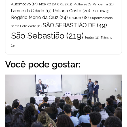
Automotivo
(14)
MORRO DA CRUZ
(11)
Pandemia
(11)
Mulheres
(9)
Poliana Costa
(20)
Parque da Cidade
(17)
POLITICA
(9)
Rogério Morro da Cruz
(24)
saúde
(18)
Supermercado
SÃO SEBASTIÃO DF
(49)
santa Felicidade
(11)
São Sebastião
(219)
teatro
(11)
Trânsito
(9)
Você pode gostar: