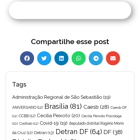
Compartilhe esse post
Tags
Administração Regional de São Sebastião
(19)
Brasília
(81)
Caesb
(28)
ANIVERSARIO
(12)
Caesb DF
Cecilia Peixoto
(20)
(11)
CCBB
(12)
Cecília Peixoto Psicóloga
Covid-19
(19)
(10)
Codhab
(11)
deputado distrital Rogério Morro
Detran DF
(64)
DF
(38)
Detran
(13)
da Cruz
(12)