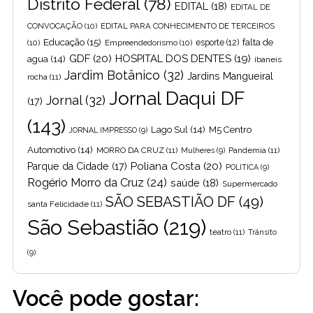
Distrito Federal
(78)
EDITAL
(18)
EDITAL DE
CONVOCAÇÃO
(10)
EDITAL PARA CONHECIMENTO DE TERCEIROS
Educação
(15)
falta de
(10)
Empreendedorismo
(10)
esporte
(12)
GDF
(20)
HOSPITAL DOS DENTES
(19)
agua
(14)
ibaneis
Jardim Botânico
(32)
Jardins Mangueiral
rocha
(11)
Jornal Daqui DF
Jornal
(32)
(17)
(143)
Lago Sul
(14)
M5 Centro
JORNAL IMPRESSO
(9)
Automotivo
(14)
MORRO DA CRUZ
(11)
Pandemia
(11)
Mulheres
(9)
Poliana Costa
(20)
Parque da Cidade
(17)
POLITICA
(9)
Rogério Morro da Cruz
(24)
saúde
(18)
Supermercado
SÃO SEBASTIÃO DF
(49)
santa Felicidade
(11)
São Sebastião
(219)
teatro
(11)
Trânsito
(9)
Você pode gostar: