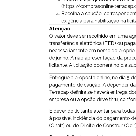
(
https://comprasonline.terracap.d
Recolha a caução, correspondent
exigência para habilitação na lici
Atenção
O valor deve ser recolhido em uma agê
transferência eletrônica (TED) ou pag
necessariamente em nome do próprio li
de junho. A não apresentação da proc
licitante. A licitação ocorrerá no dia s
Entregue a proposta online, no dia 5 
pagamento de caução. A depender das 
Terracap definirá se haverá entrega d
empresa ou a opção drive thru, conforme
É dever do licitante atentar para todas
à possível incidência do pagamento d
(Onalt) ou do Direito de Construir (Odir)