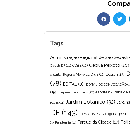
Compar
Tags
Administração Regional de São Sebasti
Cecilia Peixoto
(20)
Caesb DF
(11)
CCBB
(12)
D
Detran
(13)
distrital Rogério Morro da Cruz
(12)
(78)
EDITAL
(18)
EDITAL DE CONVOCAÇÃO
(1
(15)
falta de
Empreendedorismo
(10)
esporte
(12)
Jardim Botânico
(32)
Jardin
rocha
(11)
DF
(143)
Lago Sul
JORNAL IMPRESSO
(9)
Poli
Parque da Cidade
(17)
Pandemia
(11)
(9)