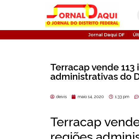
Jornal Daqui DF
Úl
Terracap vende 113 
administrativas do 
deivis
maio 14, 2020
1:33 pm
Terracap vende
regiões adminis