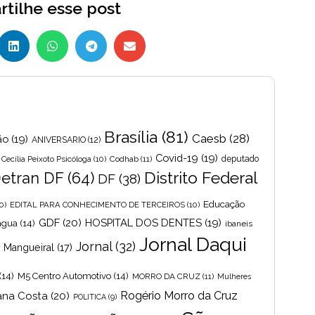
tilhe esse post
Brasília
(81)
Caesb
(28)
ão
(19)
ANIVERSARIO
(12)
Covid-19
(19)
Cecília Peixoto Psicóloga
(10)
Codhab
(11)
deputado
Distrito Federal
etran DF
(64)
DF
(38)
Educação
0)
EDITAL PARA CONHECIMENTO DE TERCEIROS
(10)
GDF
(20)
HOSPITAL DOS DENTES
(19)
 agua
(14)
ibaneis
Jornal Daqui
Jornal
(32)
s Mangueiral
(17)
(14)
M5 Centro Automotivo
(14)
MORRO DA CRUZ
(11)
Mulheres
Rogério Morro da Cruz
ana Costa
(20)
POLITICA
(9)