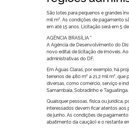
São lotes para pequenos e grandes inves
mil m². As condições de pagamento são
em até 15 anos. Licitação será em 5 de
AGÊNCIA BRASÍLIA *
A Agência de Desenvolvimento do Dist
novo edital de licitação de imóveis. Ao
administrativas do DF.
Em Águas Claras, por exemplo, há proj
terrenos de 480 m² a 21,2 mil m², qu
diversas, como comércio, serviço e indú
Samambaia, Sobradinho e Taguatinga. Co
Quaisquer pessoas, física ou jurídica, 
interessados devem ficar atentos aos p
de junho. As condições de pagamento s
abatimento da caução) e o restante em