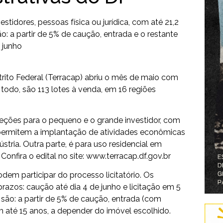
tidores, pessoas física ou jurídica, com até 21,2
: a partir de 5% de caução, entrada e o restante
 junho
rito Federal (Terracap) abriu o mês de maio com
 todo, são 113 lotes à venda, em 16 regiões
eções para o pequeno e o grande investidor, com
e permitem a implantação de atividades econômicas
stria. Outra parte, é para uso residencial em
nfira o edital no site:
www.terracap.df.gov.br
podem participar do processo licitatório. Os
razos: caução até dia 4 de junho e licitação em 5
ão: a partir de 5% de caução, entrada (com
 até 15 anos, a depender do imóvel escolhido.