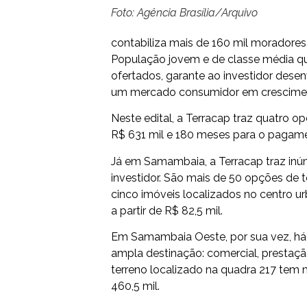
Foto: Agência Brasília/Arquivo
contabiliza mais de 160 mil moradore
População jovem e de classe média que,
ofertados, garante ao investidor dese
um mercado consumidor em crescime
Neste edital, a Terracap traz quatro op
R$ 631 mil e 180 meses para o pagam
Já em Samambaia, a Terracap traz in
investidor. São mais de 50 opções de t
cinco imóveis localizados no centro ur
a partir de R$ 82,5 mil.
Em Samambaia Oeste, por sua vez, há
ampla destinação: comercial, prestação d
terreno localizado na quadra 217 tem m
460,5 mil.