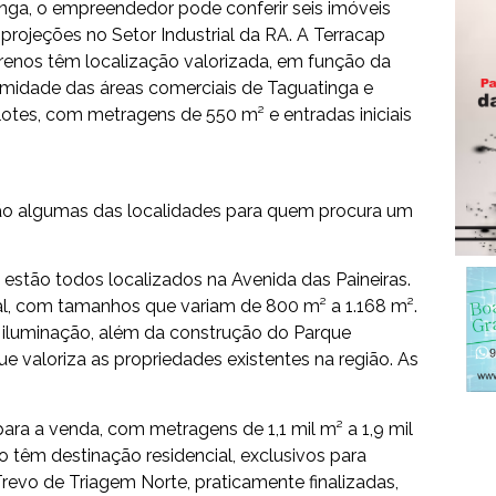
nga, o empreendedor pode conferir seis imóveis
projeções no Setor Industrial da RA. A Terracap
renos têm localização valorizada, em função da
imidade das áreas comerciais de Taguatinga e
lotes, com metragens de 550 m² e entradas iniciais
são algumas das localidades para quem procura um
 estão todos localizados na Avenida das Paineiras.
al, com tamanhos que variam de 800 m² a 1.168 m².
, iluminação, além da construção do Parque
que valoriza as propriedades existentes na região. As
para a venda, com metragens de 1,1 mil m² a 1,9 mil
ão têm destinação residencial, exclusivos para
Trevo de Triagem Norte, praticamente finalizadas,