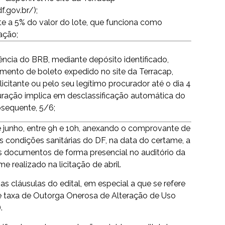
f.gov.br/
);
e a 5% do valor do lote, que funciona como
tação;
ncia do BRB, mediante depósito identificado,
amento de boleto expedido no site da Terracap,
citante ou pelo seu legítimo procurador até o dia 4
uração implica em desclassificação automática do
ubsequente, 5/6;
de junho, entre 9h e 10h, anexando o comprovante de
condições sanitárias do DF, na data do certame, a
os documentos de forma presencial no auditório da
 realizado na licitação de abril.
 as cláusulas do edital, em especial a que se refere
e taxa de Outorga Onerosa de Alteração de Uso
.