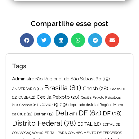
Compartilhe esse post
Tags
Administração Regional de São Sebastião
(19)
Brasília
(81)
Caesb
(28)
ANIVERSARIO
(12)
Caesb DF
Cecilia Peixoto
(20)
(11)
CCBB
(12)
Cecília Peixoto Psicóloga
Covid-19
(19)
(10)
Codhab
(11)
deputado distrital Rogério Morro
Detran DF
(64)
DF
(38)
Detran
(13)
da Cruz
(12)
Distrito Federal
(78)
EDITAL
(18)
EDITAL DE
CONVOCAÇÃO
(10)
EDITAL PARA CONHECIMENTO DE TERCEIROS