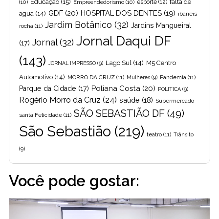
Educação
(15)
falta de
(10)
Empreendedorismo
(10)
esporte
(12)
GDF
(20)
HOSPITAL DOS DENTES
(19)
agua
(14)
ibaneis
Jardim Botânico
(32)
Jardins Mangueiral
rocha
(11)
Jornal Daqui DF
Jornal
(32)
(17)
(143)
Lago Sul
(14)
M5 Centro
JORNAL IMPRESSO
(9)
Automotivo
(14)
MORRO DA CRUZ
(11)
Pandemia
(11)
Mulheres
(9)
Poliana Costa
(20)
Parque da Cidade
(17)
POLITICA
(9)
Rogério Morro da Cruz
(24)
saúde
(18)
Supermercado
SÃO SEBASTIÃO DF
(49)
santa Felicidade
(11)
São Sebastião
(219)
teatro
(11)
Trânsito
(9)
Você pode gostar: