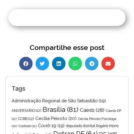
Compartilhe esse post
Tags
Administração Regional de São Sebastião
(19)
Brasília
(81)
Caesb
(28)
ANIVERSARIO
(12)
Caesb DF
Cecilia Peixoto
(20)
(11)
CCBB
(12)
Cecília Peixoto Psicóloga
Covid-19
(19)
(10)
Codhab
(11)
deputado distrital Rogério Morro
Detran DF
(64)