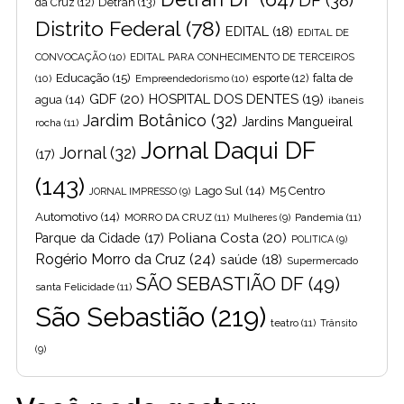
DF
(38)
Detran
(13)
da Cruz
(12)
Distrito Federal
(78)
EDITAL
(18)
EDITAL DE
CONVOCAÇÃO
(10)
EDITAL PARA CONHECIMENTO DE TERCEIROS
Educação
(15)
falta de
(10)
Empreendedorismo
(10)
esporte
(12)
GDF
(20)
HOSPITAL DOS DENTES
(19)
agua
(14)
ibaneis
Jardim Botânico
(32)
Jardins Mangueiral
rocha
(11)
Jornal Daqui DF
Jornal
(32)
(17)
(143)
Lago Sul
(14)
M5 Centro
JORNAL IMPRESSO
(9)
Automotivo
(14)
MORRO DA CRUZ
(11)
Pandemia
(11)
Mulheres
(9)
Poliana Costa
(20)
Parque da Cidade
(17)
POLITICA
(9)
Rogério Morro da Cruz
(24)
saúde
(18)
Supermercado
SÃO SEBASTIÃO DF
(49)
santa Felicidade
(11)
São Sebastião
(219)
teatro
(11)
Trânsito
(9)