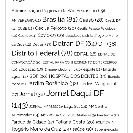
Administração Regional de São Sebastião
(19)
Brasília
(81)
Caesb
(28)
ANIVERSARIO
(12)
Caesb DF
Cecilia Peixoto
(20)
(11)
CCBB
(12)
Cecília Peixoto Psicóloga
Covid-19
(19)
(10)
Codhab
(11)
deputado distrital Rogério Morro
Detran DF
(64)
DF
(38)
Detran
(13)
da Cruz
(12)
Distrito Federal
(78)
EDITAL
(18)
EDITAL DE
CONVOCAÇÃO
(10)
EDITAL PARA CONHECIMENTO DE TERCEIROS
Educação
(15)
falta de
(10)
Empreendedorismo
(10)
esporte
(12)
GDF
(20)
HOSPITAL DOS DENTES
(19)
agua
(14)
ibaneis
Jardim Botânico
(32)
Jardins Mangueiral
rocha
(11)
Jornal Daqui DF
Jornal
(32)
(17)
(143)
Lago Sul
(14)
M5 Centro
JORNAL IMPRESSO
(9)
Automotivo
(14)
MORRO DA CRUZ
(11)
Pandemia
(11)
Mulheres
(9)
Poliana Costa
(20)
Parque da Cidade
(17)
POLITICA
(9)
Rogério Morro da Cruz
(24)
saúde
(18)
Supermercado