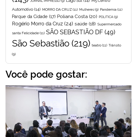
Lago Sul
(14)
M5 Centro
JORNAL IMPRESSO
(9)
Automotivo
(14)
MORRO DA CRUZ
(11)
Pandemia
(11)
Mulheres
(9)
Poliana Costa
(20)
Parque da Cidade
(17)
POLITICA
(9)
Rogério Morro da Cruz
(24)
saúde
(18)
Supermercado
SÃO SEBASTIÃO DF
(49)
santa Felicidade
(11)
São Sebastião
(219)
teatro
(11)
Trânsito
(9)
Você pode gostar: