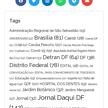
Tags
Administração Regional de São Sebastião
(19)
Brasília
(81)
Caesb
(28)
ANIVERSARIO
(12)
Caesb DF
Cecilia Peixoto
(20)
(11)
CCBB
(12)
Cecília Peixoto Psicóloga
Covid-19
(19)
(10)
Codhab
(11)
deputado distrital Rogério Morro
Detran DF
(64)
DF
(38)
Detran
(13)
da Cruz
(12)
Distrito Federal
(78)
EDITAL
(18)
EDITAL DE
CONVOCAÇÃO
(10)
EDITAL PARA CONHECIMENTO DE TERCEIROS
Educação
(15)
falta de
(10)
Empreendedorismo
(10)
esporte
(12)
GDF
(20)
HOSPITAL DOS DENTES
(19)
agua
(14)
ibaneis
Jardim Botânico
(32)
Jardins Mangueiral
rocha
(11)
Jornal Daqui DF
Jornal
(32)
(17)
(143)