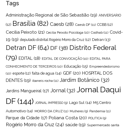
Tags
Administração Regional de São Sebastião
(19)
ANIVERSARIO
Brasília
(82)
Caesb
(28)
(12)
Caesb DF
(11)
CCBB
(12)
Cecilia Peixoto
(21)
Covid-
Cecília Peixoto Psicóloga
(10)
Codhab
(11)
19
(19)
Detran
(13)
deputado distrital Rogério Morro da Cruz
(12)
Distrito Federal
Detran DF
(64)
DF
(38)
(79)
EDITAL
(18)
EDITAL DE CONVOCAÇÃO
(10)
EDITAL PARA
Educação
(15)
CONHECIMENTO DE TERCEIROS
(10)
Empreendedorismo
GDF
(20)
HOSPITAL DOS
falta de agua
(14)
(10)
esporte
(12)
Jardim Botânico
(32)
DENTES
(19)
ibaneis rocha
(11)
Jornal Daqui
Jornal
(32)
Jardins Mangueiral
(17)
DF
(144)
Lago Sul
(14)
M5 Centro
JORNAL IMPRESSO
(9)
Automotivo
(14)
MORRO DA CRUZ
(11)
Pandemia
(11)
Mulheres
(9)
Poliana Costa
(20)
Parque da Cidade
(17)
POLITICA
(9)
Rogério Morro da Cruz
(24)
saúde
(19)
Supermercado santa