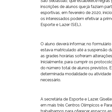
São Sebastião, que estabelece regras
inscrições de alunos que já faziam pa
esportivas, em fevereiro de 2020, iníc
os interessados podem efetivar a prime
Esporte e Lazer (SEL).
O aluno deverá informar, no formulário
estava matriculado até a suspensão d
as grades horárias sofreram alteraçõ
Inicialmente, para cumprir os protoco
do número total de alunos previstos. 
determinada modalidade ou atividade 
necessário.
A secretária de Esporte e Lazer, Giselle
em mais três Centros Olímpicos e Paral
trabalhamos para oferecer espaços es