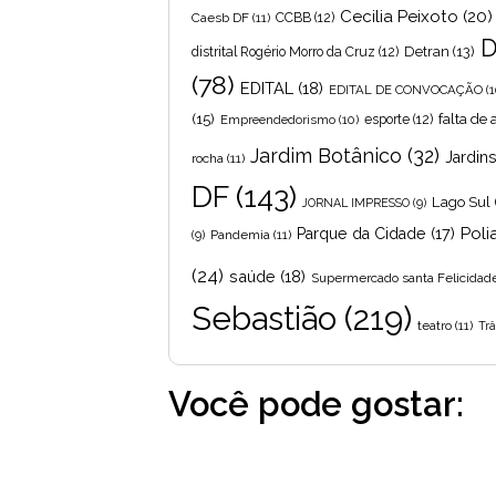
Cecilia Peixoto
(20)
Caesb DF
(11)
CCBB
(12)
D
Detran
(13)
distrital Rogério Morro da Cruz
(12)
(78)
EDITAL
(18)
EDITAL DE CONVOCAÇÃO
(1
(15)
falta de
Empreendedorismo
(10)
esporte
(12)
Jardim Botânico
(32)
Jardin
rocha
(11)
DF
(143)
Lago Sul
JORNAL IMPRESSO
(9)
Poli
Parque da Cidade
(17)
Pandemia
(11)
(9)
(24)
saúde
(18)
Supermercado santa Felicidad
Sebastião
(219)
teatro
(11)
Trâ
Você pode gostar: