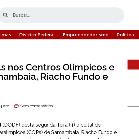
timas
Distrito Federal
Empreendedorismo
Política
s nos Centros Olímpicos e
mambaia, Riacho Fundo e
54 am
Sem comentários
ral (DODF) desta segunda-feira (4) o edital de
Paralímpicos (COPs) de Samambaia, Riacho Fundo e