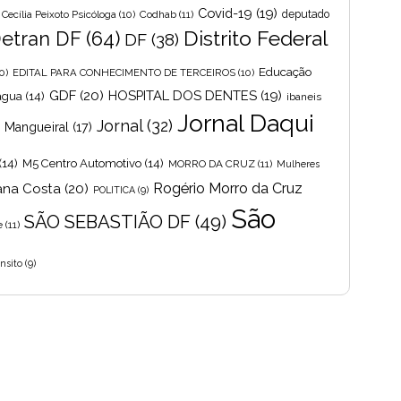
Covid-19
(19)
Cecília Peixoto Psicóloga
(10)
Codhab
(11)
deputado
Distrito Federal
etran DF
(64)
DF
(38)
Educação
0)
EDITAL PARA CONHECIMENTO DE TERCEIROS
(10)
GDF
(20)
HOSPITAL DOS DENTES
(19)
 agua
(14)
ibaneis
Jornal Daqui
Jornal
(32)
s Mangueiral
(17)
(14)
M5 Centro Automotivo
(14)
MORRO DA CRUZ
(11)
Mulheres
Rogério Morro da Cruz
ana Costa
(20)
POLITICA
(9)
São
SÃO SEBASTIÃO DF
(49)
e
(11)
nsito
(9)