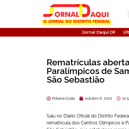
Jornal Daqui DF
Úl
Rematrículas aberta
Paralímpicos de Sa
São Sebastião
Poliana Costa
outubro 6, 2021
12:
Saiu no Diário Oficial do Distrito Fede
rematrícula dos Centros Olímpicos e 