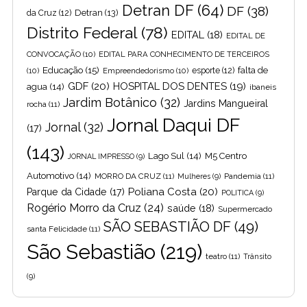
Detran DF
(64)
DF
(38)
Detran
(13)
da Cruz
(12)
Distrito Federal
(78)
EDITAL
(18)
EDITAL DE
CONVOCAÇÃO
(10)
EDITAL PARA CONHECIMENTO DE TERCEIROS
Educação
(15)
falta de
(10)
Empreendedorismo
(10)
esporte
(12)
GDF
(20)
HOSPITAL DOS DENTES
(19)
agua
(14)
ibaneis
Jardim Botânico
(32)
Jardins Mangueiral
rocha
(11)
Jornal Daqui DF
Jornal
(32)
(17)
(143)
Lago Sul
(14)
M5 Centro
JORNAL IMPRESSO
(9)
Automotivo
(14)
MORRO DA CRUZ
(11)
Pandemia
(11)
Mulheres
(9)
Poliana Costa
(20)
Parque da Cidade
(17)
POLITICA
(9)
Rogério Morro da Cruz
(24)
saúde
(18)
Supermercado
SÃO SEBASTIÃO DF
(49)
santa Felicidade
(11)
São Sebastião
(219)
teatro
(11)
Trânsito
(9)