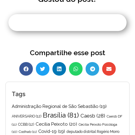
Compartilhe esse post
Tags
Administração Regional de São Sebastião
(19)
Brasília
(81)
Caesb
(28)
ANIVERSARIO
(12)
Caesb DF
Cecilia Peixoto
(20)
(11)
CCBB
(12)
Cecília Peixoto Psicóloga
Covid-19
(19)
(10)
Codhab
(11)
deputado distrital Rogério Morro