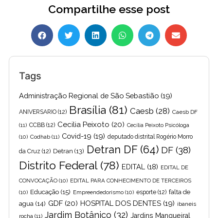
Compartilhe esse post
Tags
Administração Regional de São Sebastião
(19)
Brasília
(81)
Caesb
(28)
ANIVERSARIO
(12)
Caesb DF
Cecilia Peixoto
(20)
(11)
CCBB
(12)
Cecília Peixoto Psicóloga
Covid-19
(19)
(10)
Codhab
(11)
deputado distrital Rogério Morro
Detran DF
(64)
DF
(38)
Detran
(13)
da Cruz
(12)
Distrito Federal
(78)
EDITAL
(18)
EDITAL DE
CONVOCAÇÃO
(10)
EDITAL PARA CONHECIMENTO DE TERCEIROS
Educação
(15)
falta de
(10)
Empreendedorismo
(10)
esporte
(12)
GDF
(20)
HOSPITAL DOS DENTES
(19)
agua
(14)
ibaneis
Jardim Botânico
(32)
Jardins Mangueiral
rocha
(11)