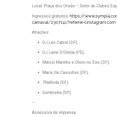
Local: Praça dos Orixás – Setor de Clubes Espo
Ingressos gratuitos:
https://www.sympla.co
carnaval/2307141?referrer=
l.instagram.com
Atrações:
DJ Léo Cabral (DF);
DJ Laine D’Olinda (PE);
Márcio Marinho e Choro no Eixo (DF);
Maria Vai Casoutras (DF);
7NaRoda (DF);
Sombrinha (SP).
—
Assessora de imprensa