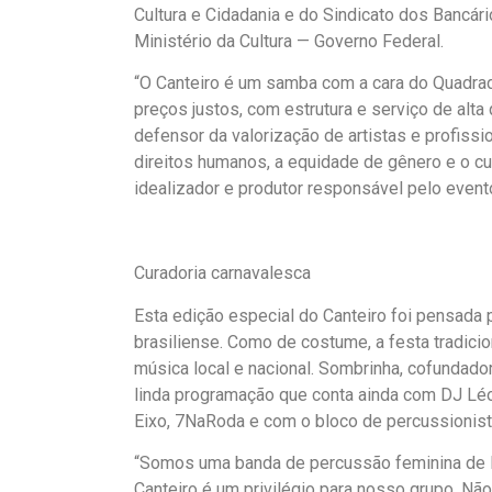
Cultura e Cidadania e do Sindicato dos Bancár
Ministério da Cultura — Governo Federal.
“O Canteiro é um samba com a cara do Quadrad
preços justos, com estrutura e serviço de alta
defensor da valorização de artistas e profiss
direitos humanos, a equidade de gênero e o cu
idealizador e produtor responsável pelo event
Curadoria carnavalesca
Esta edição especial do Canteiro foi pensada 
brasiliense. Como de costume, a festa tradic
música local e nacional. Sombrinha, cofundador
linda programação que conta ainda com DJ Léo
Eixo, 7NaRoda e com o bloco de percussionist
“Somos uma banda de percussão feminina de B
Canteiro é um privilégio para nosso grupo. N