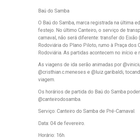
Baú do Samba
O Baú do Samba, marca registrada na última ed
festejo. No último Canteiro, o serviço de tran
carnaval, não será diferente: transfer do Eixã
Rodoviária do Plano Piloto, rumo à Praça dos Or
Rodoviária. As partidas acontecem no início e n
As viagens de ida serão animadas por @viniciu
@cristhian.c.meneses e @luiz.garibaldi, tocan
viagem.
Os horários de partida do Baú do Samba podem 
@canteirodosamba.
Serviço: Canteiro do Samba de Pré-Carnaval.
Data: 04 de fevereiro.
Horário: 16h.