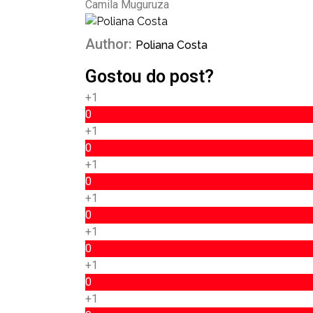
Camila Muguruza
Author:
Poliana Costa
Gostou do post?
+1
0
+1
0
+1
0
+1
0
+1
0
+1
0
+1