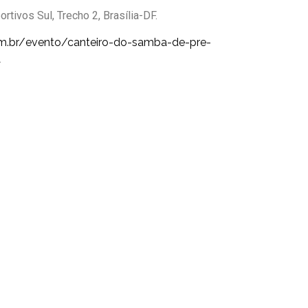
rtivos Sul, Trecho 2, Brasília-DF.
m.br/
evento/canteiro-do-samba-de-
pre-
.