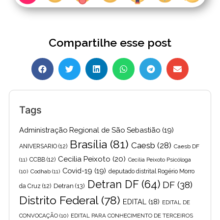
Compartilhe esse post
Tags
Administração Regional de São Sebastião
(19)
Brasília
(81)
Caesb
(28)
ANIVERSARIO
(12)
Caesb DF
Cecilia Peixoto
(20)
(11)
CCBB
(12)
Cecília Peixoto Psicóloga
Covid-19
(19)
(10)
Codhab
(11)
deputado distrital Rogério Morro
Detran DF
(64)
DF
(38)
Detran
(13)
da Cruz
(12)
Distrito Federal
(78)
EDITAL
(18)
EDITAL DE
CONVOCAÇÃO
(10)
EDITAL PARA CONHECIMENTO DE TERCEIROS