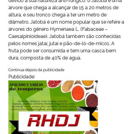
devido à sua natureza anti-fúngico. o Jatobá é uma
árvore que chega a alcançar de 15 a 20 metros de
altura, e seu tronco chega a ter um metro de
diâmetro. Jatobá é um nome popular que se refere a
árvores do gênero Hymenaea L. (Fabaceae –
Caesalpinioideae). Jatobá também são conhecidas
pelos nomes jataí, jutaí e pão-de-ló-de-mico1. A
fruta pode ser consumida e tem uma casca bem
dura, composta de 40% de água.
Continua depois da publicidade
Publicidade: