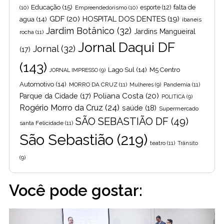
Educação
(15)
falta de
(10)
Empreendedorismo
(10)
esporte
(12)
GDF
(20)
HOSPITAL DOS DENTES
(19)
agua
(14)
ibaneis
Jardim Botânico
(32)
Jardins Mangueiral
rocha
(11)
Jornal Daqui DF
Jornal
(32)
(17)
(143)
Lago Sul
(14)
M5 Centro
JORNAL IMPRESSO
(9)
Automotivo
(14)
MORRO DA CRUZ
(11)
Pandemia
(11)
Mulheres
(9)
Poliana Costa
(20)
Parque da Cidade
(17)
POLITICA
(9)
Rogério Morro da Cruz
(24)
saúde
(18)
Supermercado
SÃO SEBASTIÃO DF
(49)
santa Felicidade
(11)
São Sebastião
(219)
teatro
(11)
Trânsito
(9)
Você pode gostar: