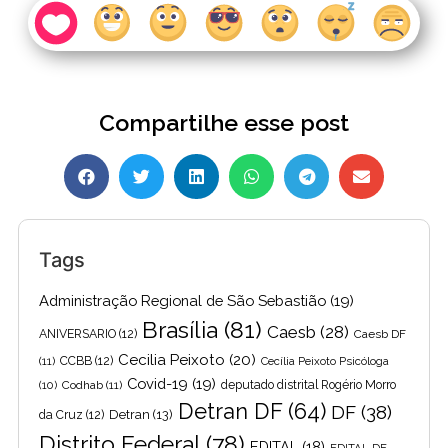
Compartilhe esse post
Tags
Administração Regional de São Sebastião
(19)
Brasília
(81)
Caesb
(28)
ANIVERSARIO
(12)
Caesb DF
Cecilia Peixoto
(20)
(11)
CCBB
(12)
Cecília Peixoto Psicóloga
Covid-19
(19)
(10)
Codhab
(11)
deputado distrital Rogério Morro
Detran DF
(64)
DF
(38)
Detran
(13)
da Cruz
(12)
Distrito Federal
(78)
EDITAL
(18)