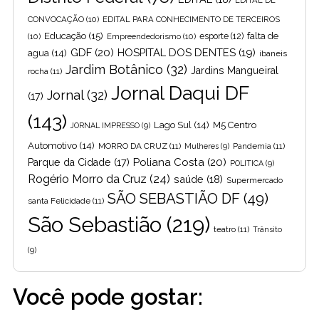
EDITAL DE
CONVOCAÇÃO
(10)
EDITAL PARA CONHECIMENTO DE TERCEIROS
Educação
(15)
falta de
(10)
Empreendedorismo
(10)
esporte
(12)
GDF
(20)
HOSPITAL DOS DENTES
(19)
agua
(14)
ibaneis
Jardim Botânico
(32)
Jardins Mangueiral
rocha
(11)
Jornal Daqui DF
Jornal
(32)
(17)
(143)
Lago Sul
(14)
M5 Centro
JORNAL IMPRESSO
(9)
Automotivo
(14)
MORRO DA CRUZ
(11)
Pandemia
(11)
Mulheres
(9)
Poliana Costa
(20)
Parque da Cidade
(17)
POLITICA
(9)
Rogério Morro da Cruz
(24)
saúde
(18)
Supermercado
SÃO SEBASTIÃO DF
(49)
santa Felicidade
(11)
São Sebastião
(219)
teatro
(11)
Trânsito
(9)
Você pode gostar: