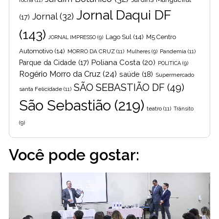
rocha
(11)
Jornal Daqui DF
Jornal
(32)
(17)
(143)
Lago Sul
(14)
M5 Centro
JORNAL IMPRESSO
(9)
Automotivo
(14)
MORRO DA CRUZ
(11)
Pandemia
(11)
Mulheres
(9)
Poliana Costa
(20)
Parque da Cidade
(17)
POLITICA
(9)
Rogério Morro da Cruz
(24)
saúde
(18)
Supermercado
SÃO SEBASTIÃO DF
(49)
santa Felicidade
(11)
São Sebastião
(219)
teatro
(11)
Trânsito
(9)
Você pode gostar: