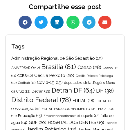
Compartilhe esse post
Tags
Administração Regional de São Sebastião
(19)
Brasília
(81)
Caesb
(28)
ANIVERSARIO
(12)
Caesb DF
Cecilia Peixoto
(20)
(11)
CCBB
(12)
Cecília Peixoto Psicóloga
Covid-19
(19)
(10)
Codhab
(11)
deputado distrital Rogério Morro
Detran DF
(64)
DF
(38)
Detran
(13)
da Cruz
(12)
Distrito Federal
(78)
EDITAL
(18)
EDITAL DE
CONVOCAÇÃO
(10)
EDITAL PARA CONHECIMENTO DE TERCEIROS
Educação
(15)
falta de
(10)
Empreendedorismo
(10)
esporte
(12)
GDF
(20)
HOSPITAL DOS DENTES
(19)
agua
(14)
ibaneis
Jardim Botânico
(32)
Jardins Mangueiral