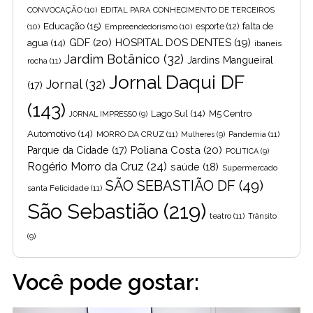
CONVOCAÇÃO
(10)
EDITAL PARA CONHECIMENTO DE TERCEIROS
Educação
(15)
falta de
(10)
Empreendedorismo
(10)
esporte
(12)
GDF
(20)
HOSPITAL DOS DENTES
(19)
agua
(14)
ibaneis
Jardim Botânico
(32)
Jardins Mangueiral
rocha
(11)
Jornal Daqui DF
Jornal
(32)
(17)
(143)
Lago Sul
(14)
M5 Centro
JORNAL IMPRESSO
(9)
Automotivo
(14)
MORRO DA CRUZ
(11)
Pandemia
(11)
Mulheres
(9)
Poliana Costa
(20)
Parque da Cidade
(17)
POLITICA
(9)
Rogério Morro da Cruz
(24)
saúde
(18)
Supermercado
SÃO SEBASTIÃO DF
(49)
santa Felicidade
(11)
São Sebastião
(219)
teatro
(11)
Trânsito
(9)
Você pode gostar: