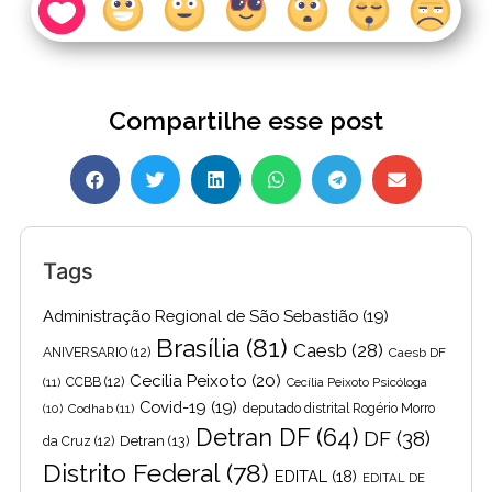
Compartilhe esse post
Tags
Administração Regional de São Sebastião
(19)
Brasília
(81)
Caesb
(28)
ANIVERSARIO
(12)
Caesb DF
Cecilia Peixoto
(20)
(11)
CCBB
(12)
Cecília Peixoto Psicóloga
Covid-19
(19)
(10)
Codhab
(11)
deputado distrital Rogério Morro
Detran DF
(64)
DF
(38)
Detran
(13)
da Cruz
(12)
Distrito Federal
(78)
EDITAL
(18)
EDITAL DE