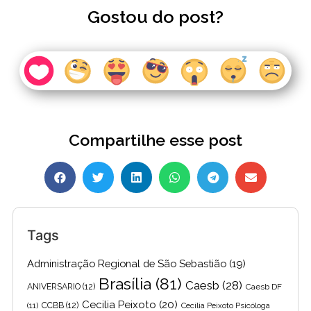
Gostou do post?
Compartilhe esse post
Tags
Administração Regional de São Sebastião
(19)
Brasília
(81)
Caesb
(28)
ANIVERSARIO
(12)
Caesb DF
Cecilia Peixoto
(20)
(11)
CCBB
(12)
Cecília Peixoto Psicóloga