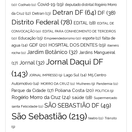
Covid-19
(19)
(10)
Codhab
(11)
deputado distrital Rogério Morro
Detran DF
(64)
DF
(38)
Detran
(13)
da Cruz
(12)
Distrito Federal
(78)
EDITAL
(18)
EDITAL DE
CONVOCAÇÃO
(10)
EDITAL PARA CONHECIMENTO DE TERCEIROS
Educação
(15)
falta de
(10)
Empreendedorismo
(10)
esporte
(12)
GDF
(20)
HOSPITAL DOS DENTES
(19)
agua
(14)
ibaneis
Jardim Botânico
(32)
Jardins Mangueiral
rocha
(11)
Jornal Daqui DF
Jornal
(32)
(17)
(143)
Lago Sul
(14)
M5 Centro
JORNAL IMPRESSO
(9)
Automotivo
(14)
MORRO DA CRUZ
(11)
Pandemia
(11)
Mulheres
(9)
Poliana Costa
(20)
Parque da Cidade
(17)
POLITICA
(9)
Rogério Morro da Cruz
(24)
saúde
(18)
Supermercado
SÃO SEBASTIÃO DF
(49)
santa Felicidade
(11)
São Sebastião
(219)
teatro
(11)
Trânsito
(9)