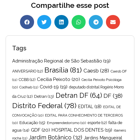
Compartilhe esse post
Tags
Administração Regional de São Sebastião
(19)
Brasília
(81)
Caesb
(28)
ANIVERSARIO
(12)
Caesb DF
Cecilia Peixoto
(20)
(11)
CCBB
(12)
Cecília Peixoto Psicóloga
Covid-19
(19)
(10)
Codhab
(11)
deputado distrital Rogério Morro
Detran DF
(64)
DF
(38)
Detran
(13)
da Cruz
(12)
Distrito Federal
(78)
EDITAL
(18)
EDITAL DE
CONVOCAÇÃO
(10)
EDITAL PARA CONHECIMENTO DE TERCEIROS
Educação
(15)
falta de
(10)
Empreendedorismo
(10)
esporte
(12)
GDF
(20)
HOSPITAL DOS DENTES
(19)
agua
(14)
ibaneis
Jardim Botânico
(32)
Jardins Mangueiral
rocha
(11)