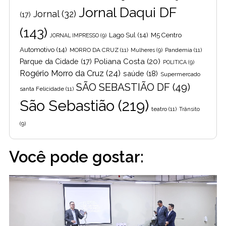
Jornal Daqui DF
Jornal
(32)
(17)
(143)
Lago Sul
(14)
M5 Centro
JORNAL IMPRESSO
(9)
Automotivo
(14)
MORRO DA CRUZ
(11)
Pandemia
(11)
Mulheres
(9)
Poliana Costa
(20)
Parque da Cidade
(17)
POLITICA
(9)
Rogério Morro da Cruz
(24)
saúde
(18)
Supermercado
SÃO SEBASTIÃO DF
(49)
santa Felicidade
(11)
São Sebastião
(219)
teatro
(11)
Trânsito
(9)
Você pode gostar: