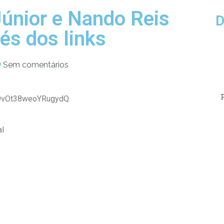
Júnior e Nando Reis
D
és dos links
Sem comentários
k
69vOt38weoYRugydQ
al