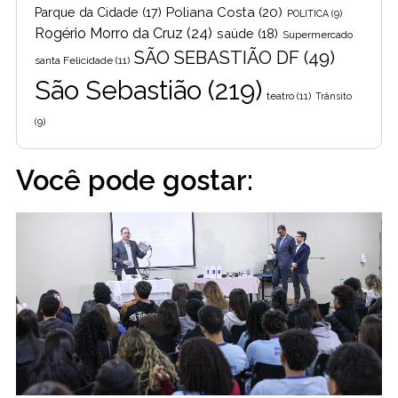
Poliana Costa
(20)
Parque da Cidade
(17)
POLITICA
(9)
Rogério Morro da Cruz
(24)
saúde
(18)
Supermercado
SÃO SEBASTIÃO DF
(49)
santa Felicidade
(11)
São Sebastião
(219)
teatro
(11)
Trânsito
(9)
Você pode gostar: