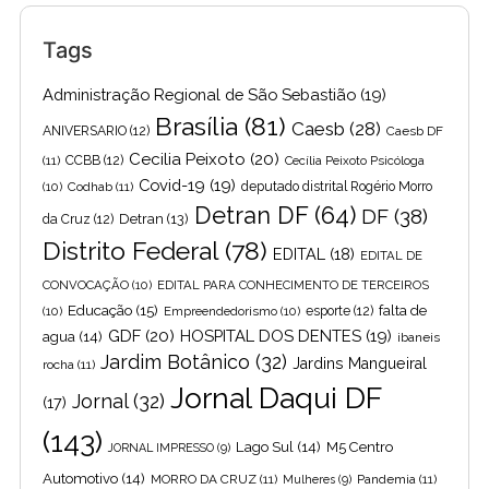
Tags
Administração Regional de São Sebastião
(19)
Brasília
(81)
Caesb
(28)
ANIVERSARIO
(12)
Caesb DF
Cecilia Peixoto
(20)
(11)
CCBB
(12)
Cecília Peixoto Psicóloga
Covid-19
(19)
(10)
Codhab
(11)
deputado distrital Rogério Morro
Detran DF
(64)
DF
(38)
Detran
(13)
da Cruz
(12)
Distrito Federal
(78)
EDITAL
(18)
EDITAL DE
CONVOCAÇÃO
(10)
EDITAL PARA CONHECIMENTO DE TERCEIROS
Educação
(15)
falta de
(10)
Empreendedorismo
(10)
esporte
(12)
GDF
(20)
HOSPITAL DOS DENTES
(19)
agua
(14)
ibaneis
Jardim Botânico
(32)
Jardins Mangueiral
rocha
(11)
Jornal Daqui DF
Jornal
(32)
(17)
(143)
Lago Sul
(14)
M5 Centro
JORNAL IMPRESSO
(9)
Automotivo
(14)
MORRO DA CRUZ
(11)
Pandemia
(11)
Mulheres
(9)