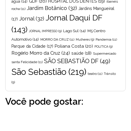
GDF
(20)
HOSPITAL DOS DENTES
(19)
agua
(14)
ibaneis
Jardim Botânico
(32)
Jardins Mangueiral
rocha
(11)
Jornal Daqui DF
Jornal
(32)
(17)
(143)
Lago Sul
(14)
M5 Centro
JORNAL IMPRESSO
(9)
Automotivo
(14)
MORRO DA CRUZ
(11)
Pandemia
(11)
Mulheres
(9)
Poliana Costa
(20)
Parque da Cidade
(17)
POLITICA
(9)
Rogério Morro da Cruz
(24)
saúde
(18)
Supermercado
SÃO SEBASTIÃO DF
(49)
santa Felicidade
(11)
São Sebastião
(219)
teatro
(11)
Trânsito
(9)
Você pode gostar: