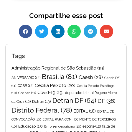
Compartilhe esse post
Tags
Administração Regional de São Sebastião
(19)
Brasília
(81)
Caesb
(28)
ANIVERSARIO
(12)
Caesb DF
Cecilia Peixoto
(20)
(11)
CCBB
(12)
Cecília Peixoto Psicóloga
Covid-19
(19)
(10)
Codhab
(11)
deputado distrital Rogério Morro
Detran DF
(64)
DF
(38)
Detran
(13)
da Cruz
(12)
Distrito Federal
(78)
EDITAL
(18)
EDITAL DE
CONVOCAÇÃO
(10)
EDITAL PARA CONHECIMENTO DE TERCEIROS
Educação
(15)
falta de
(10)
Empreendedorismo
(10)
esporte
(12)