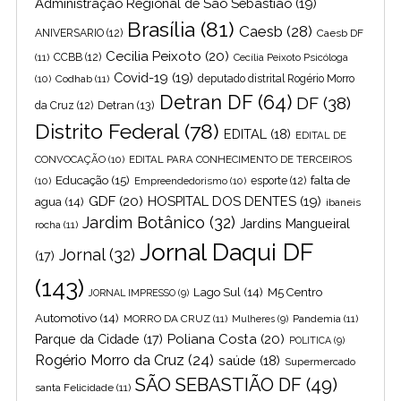
Administração Regional de São Sebastião
(19)
Brasília
(81)
Caesb
(28)
ANIVERSARIO
(12)
Caesb DF
Cecilia Peixoto
(20)
(11)
CCBB
(12)
Cecília Peixoto Psicóloga
Covid-19
(19)
(10)
Codhab
(11)
deputado distrital Rogério Morro
Detran DF
(64)
DF
(38)
Detran
(13)
da Cruz
(12)
Distrito Federal
(78)
EDITAL
(18)
EDITAL DE
CONVOCAÇÃO
(10)
EDITAL PARA CONHECIMENTO DE TERCEIROS
Educação
(15)
falta de
(10)
Empreendedorismo
(10)
esporte
(12)
GDF
(20)
HOSPITAL DOS DENTES
(19)
agua
(14)
ibaneis
Jardim Botânico
(32)
Jardins Mangueiral
rocha
(11)
Jornal Daqui DF
Jornal
(32)
(17)
(143)
Lago Sul
(14)
M5 Centro
JORNAL IMPRESSO
(9)
Automotivo
(14)
MORRO DA CRUZ
(11)
Pandemia
(11)
Mulheres
(9)
Poliana Costa
(20)
Parque da Cidade
(17)
POLITICA
(9)
Rogério Morro da Cruz
(24)
saúde
(18)
Supermercado
SÃO SEBASTIÃO DF
(49)
santa Felicidade
(11)