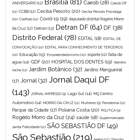
Brasília
(81)
Caesb
(28)
ANIVERSARIO
(12)
Caesb DF
Cecilia Peixoto
(20)
(11)
CCBB
(12)
Cecília Peixoto Psicóloga
Covid-19
(19)
(10)
Codhab
(11)
deputado distrital Rogério Morro
Detran DF
(64)
DF
(38)
Detran
(13)
da Cruz
(12)
Distrito Federal
(78)
EDITAL
(18)
EDITAL DE
CONVOCAÇÃO
(10)
EDITAL PARA CONHECIMENTO DE TERCEIROS
Educação
(15)
falta de
(10)
Empreendedorismo
(10)
esporte
(12)
GDF
(20)
HOSPITAL DOS DENTES
(19)
agua
(14)
ibaneis
Jardim Botânico
(32)
Jardins Mangueiral
rocha
(11)
Jornal Daqui DF
Jornal
(32)
(17)
(143)
Lago Sul
(14)
M5 Centro
JORNAL IMPRESSO
(9)
Automotivo
(14)
MORRO DA CRUZ
(11)
Pandemia
(11)
Mulheres
(9)
Poliana Costa
(20)
Parque da Cidade
(17)
POLITICA
(9)
Rogério Morro da Cruz
(24)
saúde
(18)
Supermercado
SÃO SEBASTIÃO DF
(49)
santa Felicidade
(11)
São Sebastião
(219)
teatro
(11)
Trânsito