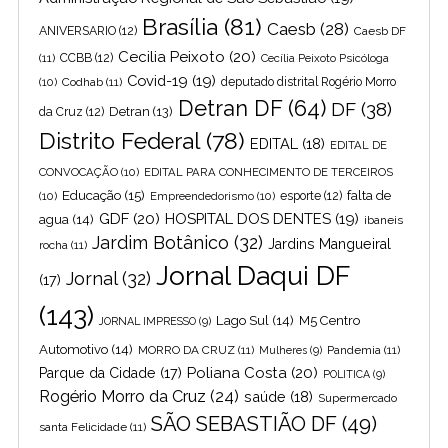
Brasília
(81)
Caesb
(28)
ANIVERSARIO
(12)
Caesb DF
Cecilia Peixoto
(20)
(11)
CCBB
(12)
Cecília Peixoto Psicóloga
Covid-19
(19)
(10)
Codhab
(11)
deputado distrital Rogério Morro
Detran DF
(64)
DF
(38)
Detran
(13)
da Cruz
(12)
Distrito Federal
(78)
EDITAL
(18)
EDITAL DE
CONVOCAÇÃO
(10)
EDITAL PARA CONHECIMENTO DE TERCEIROS
Educação
(15)
falta de
(10)
Empreendedorismo
(10)
esporte
(12)
GDF
(20)
HOSPITAL DOS DENTES
(19)
agua
(14)
ibaneis
Jardim Botânico
(32)
Jardins Mangueiral
rocha
(11)
Jornal Daqui DF
Jornal
(32)
(17)
(143)
Lago Sul
(14)
M5 Centro
JORNAL IMPRESSO
(9)
Automotivo
(14)
MORRO DA CRUZ
(11)
Pandemia
(11)
Mulheres
(9)
Poliana Costa
(20)
Parque da Cidade
(17)
POLITICA
(9)
Rogério Morro da Cruz
(24)
saúde
(18)
Supermercado
SÃO SEBASTIÃO DF
(49)
santa Felicidade
(11)