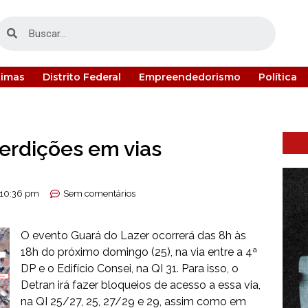
timas
Distrito Federal
Empreendedorismo
Política
terdições em vias
10:36 pm
Sem comentários
O evento Guará do Lazer ocorrerá das 8h às
18h do próximo domingo (25), na via entre a 4ª
DP e o Edifício Consei, na QI 31. Para isso, o
Detran irá fazer bloqueios de acesso a essa via,
na QI 25/27, 25, 27/29 e 29, assim como em