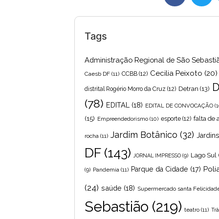
Tags
Administração Regional de São Sebasti
Cecilia Peixoto
(20)
Caesb DF
(11)
CCBB
(12)
D
Detran
(13)
distrital Rogério Morro da Cruz
(12)
(78)
EDITAL
(18)
EDITAL DE CONVOCAÇÃO
(1
(15)
falta de
Empreendedorismo
(10)
esporte
(12)
Jardim Botânico
(32)
Jardin
rocha
(11)
DF
(143)
Lago Sul
JORNAL IMPRESSO
(9)
Poli
Parque da Cidade
(17)
Pandemia
(11)
(9)
(24)
saúde
(18)
Supermercado santa Felicidad
Sebastião
(219)
teatro
(11)
Trâ