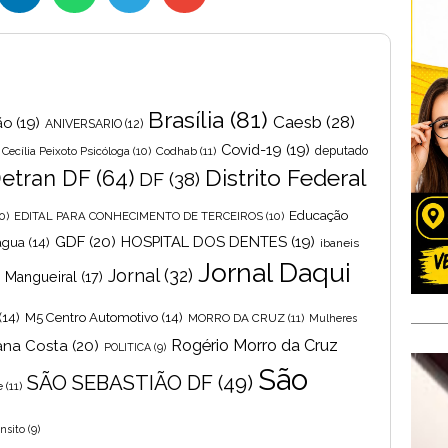
Brasília
(81)
Caesb
(28)
ão
(19)
ANIVERSARIO
(12)
Covid-19
(19)
Cecília Peixoto Psicóloga
(10)
Codhab
(11)
deputado
Distrito Federal
etran DF
(64)
DF
(38)
Educação
0)
EDITAL PARA CONHECIMENTO DE TERCEIROS
(10)
GDF
(20)
HOSPITAL DOS DENTES
(19)
 agua
(14)
ibaneis
Jornal Daqui
Jornal
(32)
s Mangueiral
(17)
(14)
M5 Centro Automotivo
(14)
MORRO DA CRUZ
(11)
Mulheres
Rogério Morro da Cruz
ana Costa
(20)
POLITICA
(9)
São
SÃO SEBASTIÃO DF
(49)
e
(11)
nsito
(9)