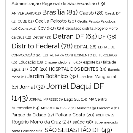
Administração Regional de São Sebastião
(19)
Brasília
(81)
Caesb
(28)
ANIVERSARIO
(12)
Caesb DF
Cecilia Peixoto
(20)
(11)
CCBB
(12)
Cecília Peixoto Psicóloga
Covid-19
(19)
(10)
Codhab
(11)
deputado distrital Rogério Morro
Detran DF
(64)
DF
(38)
Detran
(13)
da Cruz
(12)
Distrito Federal
(78)
EDITAL
(18)
EDITAL DE
CONVOCAÇÃO
(10)
EDITAL PARA CONHECIMENTO DE TERCEIROS
Educação
(15)
falta de
(10)
Empreendedorismo
(10)
esporte
(12)
GDF
(20)
HOSPITAL DOS DENTES
(19)
agua
(14)
ibaneis
Jardim Botânico
(32)
Jardins Mangueiral
rocha
(11)
Jornal Daqui DF
Jornal
(32)
(17)
(143)
Lago Sul
(14)
M5 Centro
JORNAL IMPRESSO
(9)
Automotivo
(14)
MORRO DA CRUZ
(11)
Pandemia
(11)
Mulheres
(9)
Poliana Costa
(20)
Parque da Cidade
(17)
POLITICA
(9)
Rogério Morro da Cruz
(24)
saúde
(18)
Supermercado
SÃO SEBASTIÃO DF
(49)
santa Felicidade
(11)