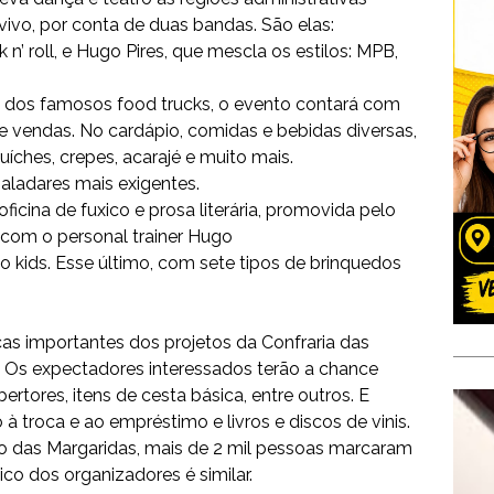
vivo, por conta de duas bandas. São elas:
n’ roll, e Hugo Pires, que mescla os estilos: MPB,
m dos famosos food trucks, o evento contará com
e vendas. No cardápio, comidas e bebidas diversas,
uíches, crepes, acarajé e muito mais.
aladares mais exigentes.
cina de fuxico e prosa literária, promovida pelo
s, com o personal trainer Hugo
o kids. Esse último, com sete tipos de brinquedos
cas importantes dos projetos da Confraria das
a. Os expectadores interessados terão a chance
tores, itens de cesta básica, entre outros. E
 troca e ao empréstimo e livros e discos de vinis.
o das Margaridas, mais de 2 mil pessoas marcaram
ico dos organizadores é similar.