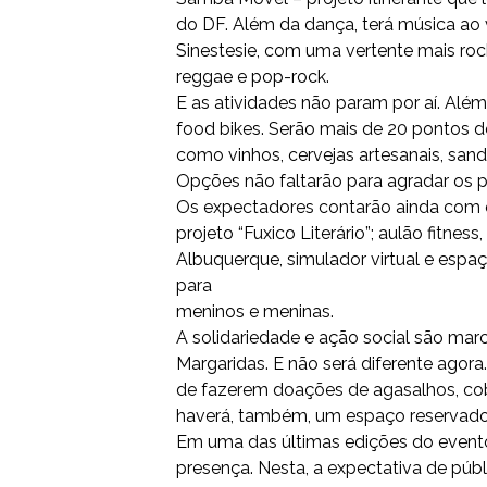
do DF. Além da dança, terá música ao 
Sinestesie, com uma vertente mais rock 
reggae e pop-rock.
E as atividades não param por aí. Alé
food bikes. Serão mais de 20 pontos d
como vinhos, cervejas artesanais, sand
Opções não faltarão para agradar os p
Os expectadores contarão ainda com ofi
projeto “Fuxico Literário”; aulão fitnes
Albuquerque, simulador virtual e espaç
para
meninos e meninas.
A solidariedade e ação social são mar
Margaridas. E não será diferente agor
de fazerem doações de agasalhos, cober
haverá, também, um espaço reservado à
Em uma das últimas edições do event
presença. Nesta, a expectativa de públ