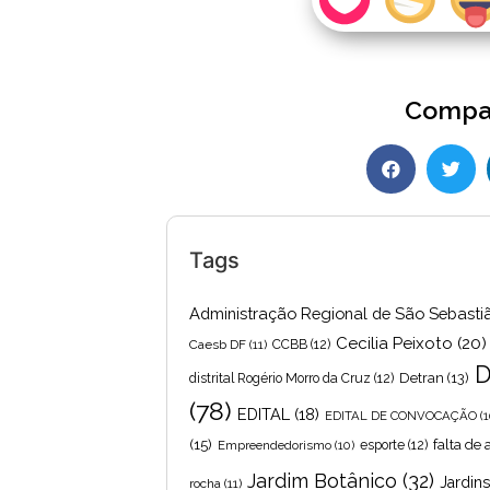
Compar
Tags
Administração Regional de São Sebasti
Cecilia Peixoto
(20)
Caesb DF
(11)
CCBB
(12)
D
Detran
(13)
distrital Rogério Morro da Cruz
(12)
(78)
EDITAL
(18)
EDITAL DE CONVOCAÇÃO
(1
(15)
falta de
Empreendedorismo
(10)
esporte
(12)
Jardim Botânico
(32)
Jardin
rocha
(11)