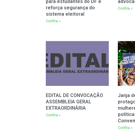
para estudantes do DF e
advoca
reforça segurança do
Confira »
sistema eleitoral
Confira »
EDITAL DE CONVOCAÇÃO
Janja d
ASSEMBLEIA GERAL
protag
EXTRAORDINÁRIA
mulher
polític
Confira »
Conven
Confira »