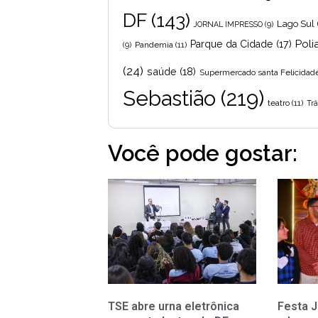
DF
(143)
Lago Sul
JORNAL IMPRESSO
(9)
Poli
Parque da Cidade
(17)
Pandemia
(11)
(9)
(24)
saúde
(18)
Supermercado santa Felicidad
Sebastião
(219)
teatro
(11)
Trâ
Você pode gostar:
TSE abre urna eletrônica
Festa J