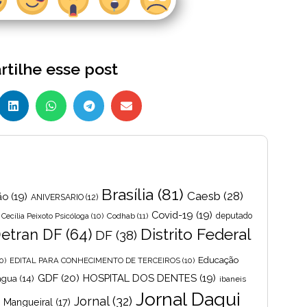
tilhe esse post
Brasília
(81)
Caesb
(28)
ão
(19)
ANIVERSARIO
(12)
Covid-19
(19)
Cecília Peixoto Psicóloga
(10)
Codhab
(11)
deputado
Distrito Federal
etran DF
(64)
DF
(38)
Educação
0)
EDITAL PARA CONHECIMENTO DE TERCEIROS
(10)
GDF
(20)
HOSPITAL DOS DENTES
(19)
 agua
(14)
ibaneis
Jornal Daqui
Jornal
(32)
s Mangueiral
(17)