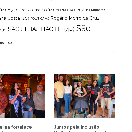
(14)
M5 Centro Automotivo
(14)
MORRO DA CRUZ
(11)
Mulheres
Rogério Morro da Cruz
ana Costa
(20)
POLITICA
(9)
São
SÃO SEBASTIÃO DF
(49)
e
(11)
nsito
(9)
ulina fortalece
Juntos pela Inclusão –