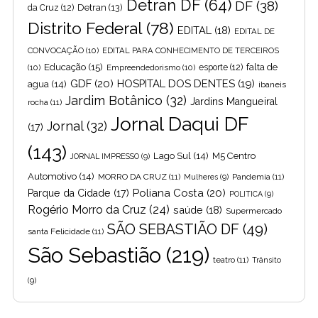
Detran DF
(64)
DF
(38)
Detran
(13)
da Cruz
(12)
Distrito Federal
(78)
EDITAL
(18)
EDITAL DE
CONVOCAÇÃO
(10)
EDITAL PARA CONHECIMENTO DE TERCEIROS
Educação
(15)
falta de
(10)
Empreendedorismo
(10)
esporte
(12)
GDF
(20)
HOSPITAL DOS DENTES
(19)
agua
(14)
ibaneis
Jardim Botânico
(32)
Jardins Mangueiral
rocha
(11)
Jornal Daqui DF
Jornal
(32)
(17)
(143)
Lago Sul
(14)
M5 Centro
JORNAL IMPRESSO
(9)
Automotivo
(14)
MORRO DA CRUZ
(11)
Pandemia
(11)
Mulheres
(9)
Poliana Costa
(20)
Parque da Cidade
(17)
POLITICA
(9)
Rogério Morro da Cruz
(24)
saúde
(18)
Supermercado
SÃO SEBASTIÃO DF
(49)
santa Felicidade
(11)
São Sebastião
(219)
teatro
(11)
Trânsito
(9)