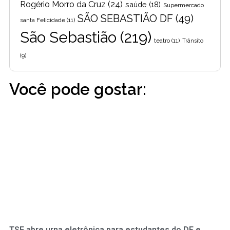
Rogério Morro da Cruz
(24)
saúde
(18)
Supermercado
SÃO SEBASTIÃO DF
(49)
santa Felicidade
(11)
São Sebastião
(219)
teatro
(11)
Trânsito
(9)
Você pode gostar:
TSE abre urna eletrônica para estudantes do DF e