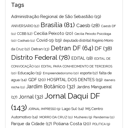
Tags
Administração Regional de São Sebastião
(19)
Brasília
(81)
Caesb
(28)
ANIVERSARIO
(12)
Caesb DF
Cecilia Peixoto
(20)
(11)
CCBB
(12)
Cecília Peixoto Psicóloga
Covid-19
(19)
(10)
Codhab
(11)
deputado distrital Rogério Morro
Detran DF
(64)
DF
(38)
Detran
(13)
da Cruz
(12)
Distrito Federal
(78)
EDITAL
(18)
EDITAL DE
CONVOCAÇÃO
(10)
EDITAL PARA CONHECIMENTO DE TERCEIROS
Educação
(15)
falta de
(10)
Empreendedorismo
(10)
esporte
(12)
GDF
(20)
HOSPITAL DOS DENTES
(19)
agua
(14)
ibaneis
Jardim Botânico
(32)
Jardins Mangueiral
rocha
(11)
Jornal Daqui DF
Jornal
(32)
(17)
(143)
Lago Sul
(14)
M5 Centro
JORNAL IMPRESSO
(9)
Automotivo
(14)
MORRO DA CRUZ
(11)
Pandemia
(11)
Mulheres
(9)
Poliana Costa
(20)
Parque da Cidade
(17)
POLITICA
(9)