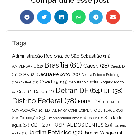
Compartilhe esse post
Tags
Administração Regional de São Sebastião
(19)
Brasília
(81)
Caesb
(28)
ANIVERSARIO
(12)
Caesb DF
Cecilia Peixoto
(20)
(11)
CCBB
(12)
Cecília Peixoto Psicóloga
Covid-19
(19)
(10)
Codhab
(11)
deputado distrital Rogério Morro
Detran DF
(64)
DF
(38)
Detran
(13)
da Cruz
(12)
Distrito Federal
(78)
EDITAL
(18)
EDITAL DE
CONVOCAÇÃO
(10)
EDITAL PARA CONHECIMENTO DE TERCEIROS
Educação
(15)
falta de
(10)
Empreendedorismo
(10)
esporte
(12)
GDF
(20)
HOSPITAL DOS DENTES
(19)
agua
(14)
ibaneis
Jardim Botânico
(32)
Jardins Mangueiral
rocha
(11)