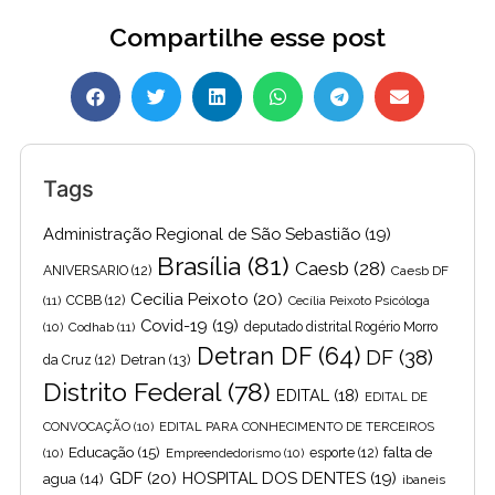
Compartilhe esse post
Tags
Administração Regional de São Sebastião
(19)
Brasília
(81)
Caesb
(28)
ANIVERSARIO
(12)
Caesb DF
Cecilia Peixoto
(20)
(11)
CCBB
(12)
Cecília Peixoto Psicóloga
Covid-19
(19)
(10)
Codhab
(11)
deputado distrital Rogério Morro
Detran DF
(64)
DF
(38)
Detran
(13)
da Cruz
(12)
Distrito Federal
(78)
EDITAL
(18)
EDITAL DE
CONVOCAÇÃO
(10)
EDITAL PARA CONHECIMENTO DE TERCEIROS
Educação
(15)
falta de
(10)
Empreendedorismo
(10)
esporte
(12)
GDF
(20)
HOSPITAL DOS DENTES
(19)
agua
(14)
ibaneis