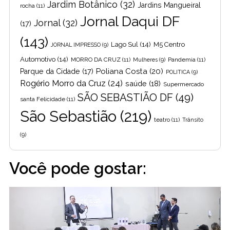
Jardim Botânico
(32)
Jardins Mangueiral
rocha
(11)
Jornal Daqui DF
Jornal
(32)
(17)
(143)
Lago Sul
(14)
M5 Centro
JORNAL IMPRESSO
(9)
Automotivo
(14)
MORRO DA CRUZ
(11)
Pandemia
(11)
Mulheres
(9)
Poliana Costa
(20)
Parque da Cidade
(17)
POLITICA
(9)
Rogério Morro da Cruz
(24)
saúde
(18)
Supermercado
SÃO SEBASTIÃO DF
(49)
santa Felicidade
(11)
São Sebastião
(219)
teatro
(11)
Trânsito
(9)
Você pode gostar: