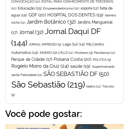
CONVOCAÇÃO
(10)
EDITAL PARA CONHECIMENTO DE TERCEIROS
Educação
(15)
falta de
(10)
Empreendedorismo
(10)
esporte
(12)
GDF
(20)
HOSPITAL DOS DENTES
(19)
agua
(14)
ibaneis
Jardim Botânico
(32)
Jardins Mangueiral
rocha
(11)
Jornal Daqui DF
Jornal
(32)
(17)
(144)
Lago Sul
(14)
M5 Centro
JORNAL IMPRESSO
(9)
Automotivo
(14)
MORRO DA CRUZ
(11)
Pandemia
(11)
Mulheres
(9)
Poliana Costa
(20)
Parque da Cidade
(17)
POLITICA
(9)
Rogério Morro da Cruz
(24)
saúde
(19)
Supermercado
SÃO SEBASTIÃO DF
(50)
santa Felicidade
(11)
São Sebastião
(219)
teatro
(11)
Trânsito
(9)
Você pode gostar: