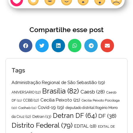
Compartilhe esse post
Tags
Administração Regional de São Sebastião
(19)
Brasília
(82)
Caesb
(28)
ANIVERSARIO
(12)
Caesb
Cecilia Peixoto
(21)
DF
(11)
CCBB
(12)
Cecília Peixoto Psicóloga
Covid-19
(19)
(10)
Codhab
(11)
deputado distrital Rogério Morro
Detran DF
(64)
DF
(38)
Detran
(13)
da Cruz
(12)
Distrito Federal
(79)
EDITAL
(18)
EDITAL DE