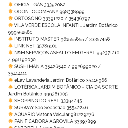
OFICIAL GÁS 33392082
ODONTOCOMPANY 998338999
ORTOSONO 33391220 / 35436797
VILA VERDE ESCOLA INFANTIL Jardim Botânico
999552580
INSTITUTO MASTER 981555855 / 33357458
LINK NET 35789101
N&M SERVIÇOS ASFALTO EM GERAL 992371210
/ 991190030
SUSHI MANIA 35426540 / 992699020 /
35414111
eLav Lavanderia Jardim Botânico 35415966
LOTÉRICA JARDIM BOTÂNICO – CIA DA SORTE
Jardim Botânico 999361005
SHOPPING DO REAL 33394245
SUBWAY São Sebastião 35542246
AQUARIO Vistoria Veicular 981229276
PANIFICADORA AGROVILA 33397899