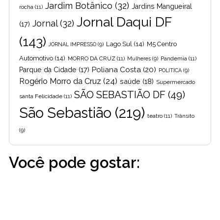
Jardim Botânico
(32)
Jardins Mangueiral
rocha
(11)
Jornal Daqui DF
Jornal
(32)
(17)
(143)
Lago Sul
(14)
M5 Centro
JORNAL IMPRESSO
(9)
Automotivo
(14)
MORRO DA CRUZ
(11)
Pandemia
(11)
Mulheres
(9)
Poliana Costa
(20)
Parque da Cidade
(17)
POLITICA
(9)
Rogério Morro da Cruz
(24)
saúde
(18)
Supermercado
SÃO SEBASTIÃO DF
(49)
santa Felicidade
(11)
São Sebastião
(219)
teatro
(11)
Trânsito
(9)
Você pode gostar: