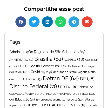
Compartilhe esse post
Tags
Administração Regional de São Sebastião
(19)
Brasília
(81)
Caesb
(28)
ANIVERSARIO
(12)
Caesb DF
Cecilia Peixoto
(20)
(11)
CCBB
(12)
Cecília Peixoto Psicóloga
Covid-19
(19)
(10)
Codhab
(11)
deputado distrital Rogério Morro
Detran DF
(64)
DF
(38)
Detran
(13)
da Cruz
(12)
Distrito Federal
(78)
EDITAL
(18)
EDITAL DE
CONVOCAÇÃO
(10)
EDITAL PARA CONHECIMENTO DE TERCEIROS
Educação
(15)
falta de
(10)
Empreendedorismo
(10)
esporte
(12)
GDF
(20)
HOSPITAL DOS DENTES
(19)
agua
(14)
ibaneis