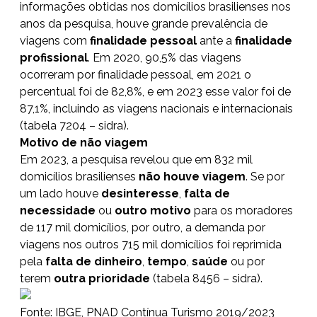
informações obtidas nos domicílios brasilienses nos
anos da pesquisa, houve grande prevalência de
viagens com
finalidade pessoal
ante a
finalidade
profissional
. Em 2020, 90,5% das viagens
ocorreram por finalidade pessoal, em 2021 o
percentual foi de 82,8%, e em 2023 esse valor foi de
87,1%, incluindo as viagens nacionais e internacionais
(tabela 7204 – sidra).
Motivo de não viagem
Em 2023, a pesquisa revelou que em 832 mil
domicílios brasilienses
não houve viagem
. Se por
um lado houve
desinteresse
,
falta de
necessidade
ou
outro motivo
para os moradores
de 117 mil domicílios, por outro, a demanda por
viagens nos outros 715 mil domicílios foi reprimida
pela
falta de dinheiro
,
tempo
,
saúde
ou por
terem
outra prioridade
(tabela 8456 – sidra).
Fonte: IBGE, PNAD Contínua Turismo 2019/2023