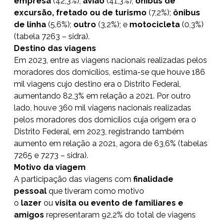
empresa
(42,3%);
avião
(41,3%);
ônibus de
excursão, fretado ou de turismo
(7,2%);
ônibus
de linha
(5,6%);
outro
(3,2%); e
motocicleta
(0,3%)
(tabela 7263 – sidra).
Destino das viagens
Em 2023, entre as viagens nacionais realizadas pelos
moradores dos domicílios, estima-se que houve 186
mil viagens cujo destino era o Distrito Federal,
aumentando 82,3% em relação a 2021. Por outro
lado, houve 360 mil viagens nacionais realizadas
pelos moradores dos domicílios cuja origem era o
Distrito Federal, em 2023, registrando também
aumento em relação a 2021, agora de 63,6% (tabelas
7265 e 7273 – sidra).
Motivo da viagem
A participação das viagens com
finalidade
pessoal
que tiveram como motivo
o
lazer
ou
visita ou evento de familiares e
amigos
representaram 92,2% do total de viagens