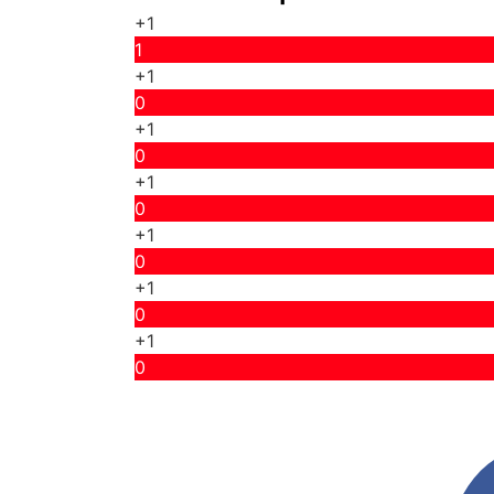
+1
1
+1
0
+1
0
+1
0
+1
0
+1
0
+1
0