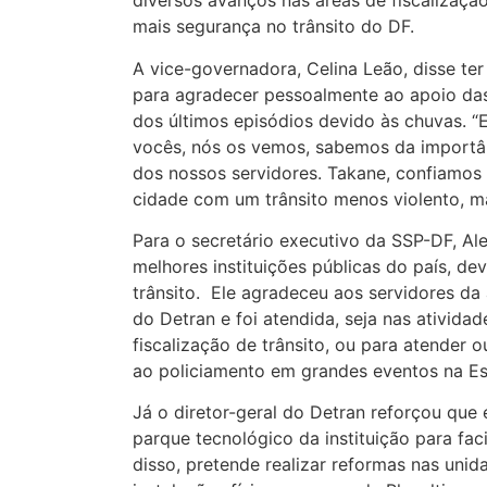
diversos avanços nas áreas de fiscalizaçã
mais segurança no trânsito do DF.
A vice-governadora, Celina Leão, disse ter
para agradecer pessoalmente ao apoio da
dos últimos episódios devido às chuvas. “E
vocês, nós os vemos, sabemos da importâ
dos nossos servidores. Takane, confiamos
cidade com um trânsito menos violento, ma
Para o secretário executivo da SSP-DF, A
melhores instituições públicas do país, de
trânsito. Ele agradeceu aos servidores da
do Detran e foi atendida, seja nas ativida
fiscalização de trânsito, ou para atender 
ao policiamento em grandes eventos na Es
Já o diretor-geral do Detran reforçou qu
parque tecnológico da instituição para fac
disso, pretende realizar reformas nas unid