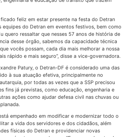
o, engenharia e educação de trânsito que trazem
 ficado feliz em estar presente na festa do Detran
s equipes do Detran em eventos festivos, bem como
u quero ressaltar que nesses 57 anos de história de
ncia desse órgão, sabemos da capacidade técnica
 que vocês possam, cada dia mais melhorar a nossa
is rápido e mais seguro”, disse a vice-governadora.
lexandre Patury, o Detran-DF é considerado uma das
vido à sua atuação efetiva, principalmente no
 autarquia, por todas as vezes que a SSP precisou
des fins já previstas, como educação, engenharia e
outras ações como ajudar defesa civil nas chuvas ou
planada.
e está empenhado em modificar e modernizar todo o
ilitar a vida dos servidores e dos cidadãos, além
ades físicas do Detran e providenciar novas