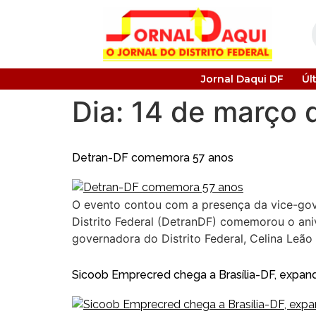
Jornal Daqui DF
Úl
Dia:
14 de março 
Detran-DF comemora 57 anos
O evento contou com a presença da vice-gove
Distrito Federal (DetranDF) comemorou o aniv
governadora do Distrito Federal, Celina Leã
Sicoob Emprecred chega a Brasília-DF, expan