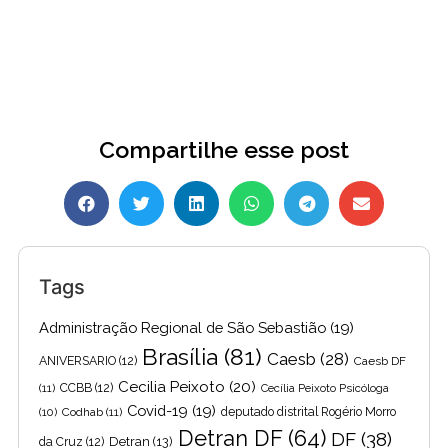
Compartilhe esse post
Tags
Administração Regional de São Sebastião
(19)
Brasília
(81)
Caesb
(28)
ANIVERSARIO
(12)
Caesb DF
Cecilia Peixoto
(20)
(11)
CCBB
(12)
Cecília Peixoto Psicóloga
Covid-19
(19)
(10)
Codhab
(11)
deputado distrital Rogério Morro
Detran DF
(64)
DF
(38)
Detran
(13)
da Cruz
(12)