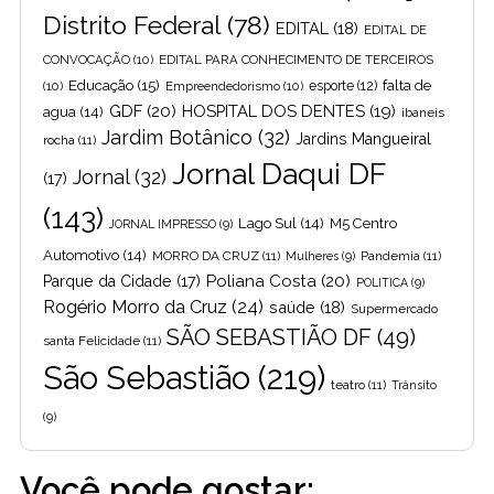
Distrito Federal
(78)
EDITAL
(18)
EDITAL DE
CONVOCAÇÃO
(10)
EDITAL PARA CONHECIMENTO DE TERCEIROS
Educação
(15)
falta de
(10)
Empreendedorismo
(10)
esporte
(12)
GDF
(20)
HOSPITAL DOS DENTES
(19)
agua
(14)
ibaneis
Jardim Botânico
(32)
Jardins Mangueiral
rocha
(11)
Jornal Daqui DF
Jornal
(32)
(17)
(143)
Lago Sul
(14)
M5 Centro
JORNAL IMPRESSO
(9)
Automotivo
(14)
MORRO DA CRUZ
(11)
Pandemia
(11)
Mulheres
(9)
Poliana Costa
(20)
Parque da Cidade
(17)
POLITICA
(9)
Rogério Morro da Cruz
(24)
saúde
(18)
Supermercado
SÃO SEBASTIÃO DF
(49)
santa Felicidade
(11)
São Sebastião
(219)
teatro
(11)
Trânsito
(9)
Você pode gostar: