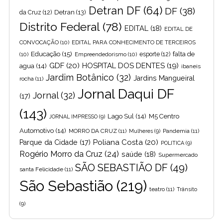
Detran DF
(64)
DF
(38)
Detran
(13)
da Cruz
(12)
Distrito Federal
(78)
EDITAL
(18)
EDITAL DE
CONVOCAÇÃO
(10)
EDITAL PARA CONHECIMENTO DE TERCEIROS
Educação
(15)
falta de
(10)
Empreendedorismo
(10)
esporte
(12)
GDF
(20)
HOSPITAL DOS DENTES
(19)
agua
(14)
ibaneis
Jardim Botânico
(32)
Jardins Mangueiral
rocha
(11)
Jornal Daqui DF
Jornal
(32)
(17)
(143)
Lago Sul
(14)
M5 Centro
JORNAL IMPRESSO
(9)
Automotivo
(14)
MORRO DA CRUZ
(11)
Pandemia
(11)
Mulheres
(9)
Poliana Costa
(20)
Parque da Cidade
(17)
POLITICA
(9)
Rogério Morro da Cruz
(24)
saúde
(18)
Supermercado
SÃO SEBASTIÃO DF
(49)
santa Felicidade
(11)
São Sebastião
(219)
teatro
(11)
Trânsito
(9)