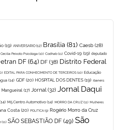
Brasília
(81)
Caesb
(28)
ão
(19)
ANIVERSARIO
(12)
Covid-19
(19)
Cecília Peixoto Psicóloga
(10)
Codhab
(11)
deputado
Distrito Federal
etran DF
(64)
DF
(38)
Educação
0)
EDITAL PARA CONHECIMENTO DE TERCEIROS
(10)
GDF
(20)
HOSPITAL DOS DENTES
(19)
 agua
(14)
ibaneis
Jornal Daqui
Jornal
(32)
s Mangueiral
(17)
(14)
M5 Centro Automotivo
(14)
MORRO DA CRUZ
(11)
Mulheres
Rogério Morro da Cruz
ana Costa
(20)
POLITICA
(9)
São
SÃO SEBASTIÃO DF
(49)
e
(11)