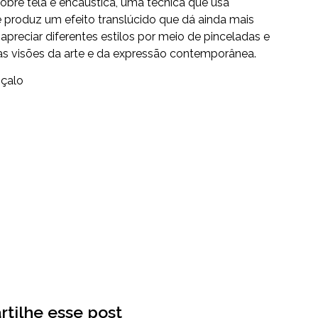
 sobre tela e encáustica, uma técnica que usa
 produz um efeito translúcido que dá ainda mais
preciar diferentes estilos por meio de pinceladas e
las visões da arte e da expressão contemporânea.
nçalo
tilhe esse post