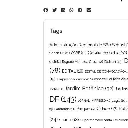
Tags
Administração Regional de São Sebasti
Cecilia Peixoto
(20)
Caesb DF
(11)
CCBB
(12)
D
Detran
(13)
distrital Rogério Morro da Cruz
(12)
(78)
EDITAL
(18)
EDITAL DE CONVOCAÇÃO
(1
(15)
falta de
Empreendedorismo
(10)
esporte
(12)
Jardim Botânico
(32)
Jardin
rocha
(11)
DF
(143)
Lago Sul
JORNAL IMPRESSO
(9)
Poli
Parque da Cidade
(17)
Pandemia
(11)
(9)
(24)
saúde
(18)
Supermercado santa Felicidad