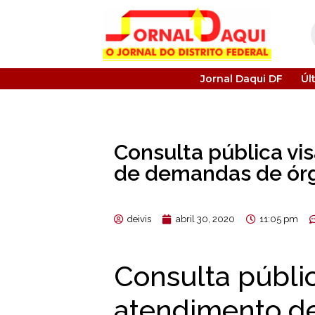
Jornal Daqui DF
Úl
Consulta pública vi
de demandas de ór
deivis
abril 30, 2020
11:05 pm
Consulta públic
atendimento d