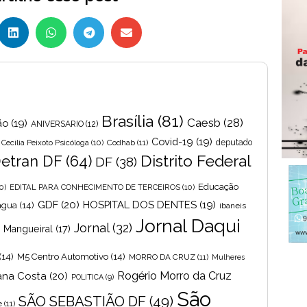
Brasília
(81)
Caesb
(28)
ão
(19)
ANIVERSARIO
(12)
Covid-19
(19)
Cecília Peixoto Psicóloga
(10)
Codhab
(11)
deputado
Distrito Federal
etran DF
(64)
DF
(38)
Educação
0)
EDITAL PARA CONHECIMENTO DE TERCEIROS
(10)
GDF
(20)
HOSPITAL DOS DENTES
(19)
 agua
(14)
ibaneis
Jornal Daqui
Jornal
(32)
s Mangueiral
(17)
(14)
M5 Centro Automotivo
(14)
MORRO DA CRUZ
(11)
Mulheres
Rogério Morro da Cruz
ana Costa
(20)
POLITICA
(9)
São
SÃO SEBASTIÃO DF
(49)
e
(11)