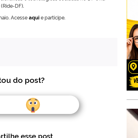
(Ride-DF).
 maio. Acesse
aqui
e participe.
tou do post?
tilhe esse post