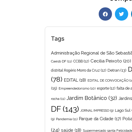
Tags
Administração Regional de São Sebasti
Cecilia Peixoto
(20)
Caesb DF
(11)
CCBB
(12)
D
Detran
(13)
distrital Rogério Morro da Cruz
(12)
(78)
EDITAL
(18)
EDITAL DE CONVOCAÇÃO
(1
(15)
falta de
Empreendedorismo
(10)
esporte
(12)
Jardim Botânico
(32)
Jardin
rocha
(11)
DF
(143)
Lago Sul
JORNAL IMPRESSO
(9)
Poli
Parque da Cidade
(17)
Pandemia
(11)
(9)
(24)
saúde
(18)
Supermercado santa Felicidad