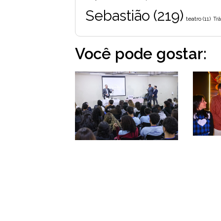
Sebastião
(219)
teatro
(11)
Trâ
Você pode gostar: